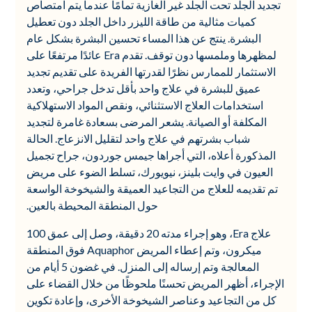
تجديد الجلد تحت الجلد غير الغازية تمامًا عندما يتم امتصاص
كميات مثالية من طاقة الليزر داخل الجلد دون تعطيل
البشرة. ينتج عن هذا المساء تحسين البشرة بشكل عام
لمظهرها وملمسها دون توقف. تقدم Era عائدًا مرتفعًا على
الاستثمار للممارس نظرًا لقدرتها الفريدة على تقديم تجديد
عميق للبشرة في علاج واحد بأقل تدخل جراحي، وتعدد
استخدامات العلاج الاستثنائي، ونقص المواد الاستهلاكية
المكلفة أو الصيانة. يشعر المرضى بسعادة غامرة لتجديد
شباب بشرتهم في علاج واحد لتقليل الانزعاج. الحالة
المذكورة أعلاه، التي أجراها جيمس جوردون، جراح تجميل
العيون في وايت بلينز، نيويورك، تسلط الضوء على مريض
تم تقديمه للعلاج من التجاعيد العميقة والشيخوخة الواسعة
حول المنطقة المحيطة بالعين.
علاج Era، وهو إجراء مدته 20 دقيقة، وصل إلى عمق 100
ميكرون، وتم إعطاء المريض Aquaphor فوق المنطقة
المعالجة وتم إرساله إلى المنزل. في غضون 5 أيام من
الإجراء، أظهر المريض تحسنًا ملحوظًا من خلال القضاء على
كل من التجاعيد وعناصر الشيخوخة الأخرى، وإعادة تكوين