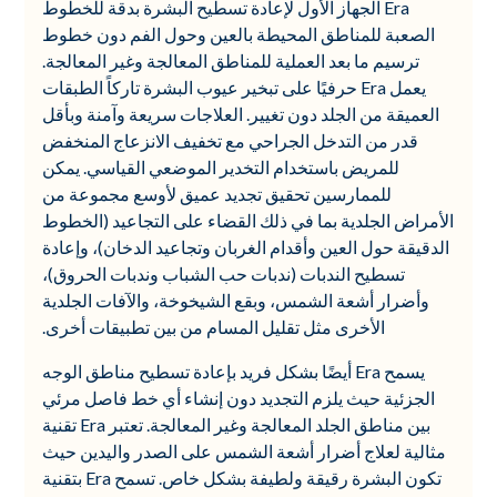
Era الجهاز الأول لإعادة تسطيح البشرة بدقة للخطوط
الصعبة للمناطق المحيطة بالعين وحول الفم دون خطوط
ترسيم ما بعد العملية للمناطق المعالجة وغير المعالجة.
يعمل Era حرفيًا على تبخير عيوب البشرة تاركاً الطبقات
العميقة من الجلد دون تغيير. العلاجات سريعة وآمنة وبأقل
قدر من التدخل الجراحي مع تخفيف الانزعاج المنخفض
للمريض باستخدام التخدير الموضعي القياسي. يمكن
للممارسين تحقيق تجديد عميق لأوسع مجموعة من
الأمراض الجلدية بما في ذلك القضاء على التجاعيد (الخطوط
الدقيقة حول العين وأقدام الغربان وتجاعيد الدخان)، وإعادة
تسطيح الندبات (ندبات حب الشباب وندبات الحروق)،
وأضرار أشعة الشمس، وبقع الشيخوخة، والآفات الجلدية
الأخرى مثل تقليل المسام من بين تطبيقات أخرى.
يسمح Era أيضًا بشكل فريد بإعادة تسطيح مناطق الوجه
الجزئية حيث يلزم التجديد دون إنشاء أي خط فاصل مرئي
بين مناطق الجلد المعالجة وغير المعالجة. تعتبر Era تقنية
مثالية لعلاج أضرار أشعة الشمس على الصدر واليدين حيث
تكون البشرة رقيقة ولطيفة بشكل خاص. تسمح Era بتقنية