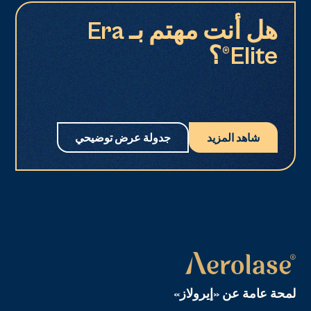
هل أنت مهتم بـ Era
Elite®؟
شاهد المزيد
جدولة عرض توضيحي
لمحة عامة عن «إيرولاز»