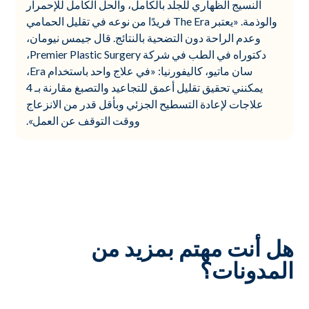
النسيج الظهاري للجلد بالكامل، والحل الكامل للإحمرار
والوذمة. «يعتبر The Era فريدًا من نوعه في تقليل الحمامي
وعدم الراحة دون التضحية بالنتائج. قال جيمس نيومان،
دكتوراه في الطب في شركة Premier Plastic Surgery،
سان ماتيو، كاليفورنيا: «في علاج واحد باستخدام Era،
يمكنني تحقيق تقليل أعمق للتجاعيد والتصبغ مقارنة بـ 4
علاجات لإعادة التسطيح الجزئي وبأقل قدر من الانزعاج
ووقت التوقف عن العمل».
هل أنت مهتم بمزيد من
المدونات؟