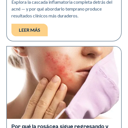
Explora la cascada inflamatoria completa detrás del
acné — y por qué abordarlo temprano produce
resultados clínicos más duraderos.
LEER MÁS
Por qué la rosácea sigue regresando y
Salud de la piel