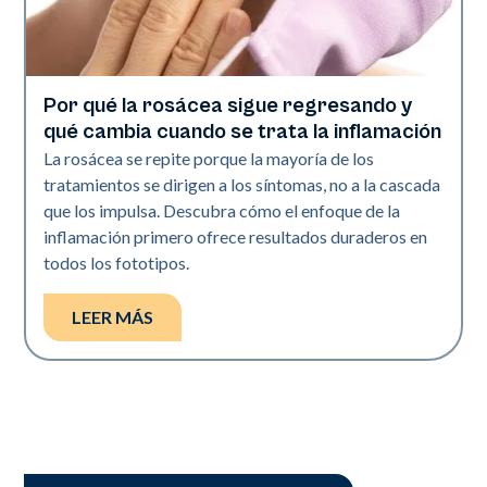
Por qué la rosácea sigue regresando y
Salud de la piel
qué cambia cuando se trata la inflamación
La rosácea se repite porque la mayoría de los
tratamientos se dirigen a los síntomas, no a la cascada
que los impulsa. Descubra cómo el enfoque de la
inflamación primero ofrece resultados duraderos en
todos los fototipos.
LEER MÁS