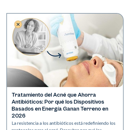
Tratamiento del Acné que Ahorra
Salud de la piel
Antibióticos: Por qué los Dispositivos
Basados en Energía Ganan Terreno en
2026
La resistencia a los antibióticos está redefiniendo los
protocolos para el acné. Descubra por qué los