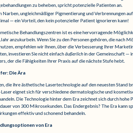
ebehandlungen zu beheben, spricht potenzielle Patienten an.
on Narben, ungleichmäßiger Pigmentierung und Verbrennungen au
mal — ein Vorteil, den kein potenzieller Patient ignorieren kann!
etische Behandlungszentren ist es eine hervorragende Möglichke
hr anzukurbeln. Wenn Sie zu den Personen gehören, die nach Mög
u nutzen, empfehlen wir Ihnen, über die Verbesserung Ihrer Marke
n, investieren Sie nicht einfach
äußerlich
in der Gemeinschaft — i
s, der die Fähigkeiten Ihrer Praxis auf die nächste Stufe hebt.
fer: Die Ära
, die ihre ästhetische Lasertechnologie auf den neuesten Stand b
-Laser eignet sich für verschiedene dermatologische und kosmeti
deln. Die Technologie hinter dem Era zeichnet sich durch hohe P
ulsdauer von 300 Mikrosekunden. Das Endergebnis? The Era kann sp
rkungen effektiv und schonend behandeln.
dlungsoptionen von Era