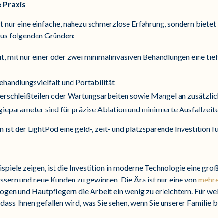
e Praxis
ht nur eine einfache, nahezu schmerzlose Erfahrung, sondern bietet
 aus folgenden Gründen:
it, mit nur einer oder zwei minimalinvasiven Behandlungen eine ti
handlungsvielfalt und Portabilität
erschleißteilen oder Wartungsarbeiten sowie Mangel an zusätzlich
ieparameter sind für präzise Ablation und minimierte Ausfallzeit
ist der LightPod eine geld-, zeit- und platzsparende Investition f
spiele zeigen, ist die Investition in moderne Technologie eine gro
essern und neue Kunden zu gewinnen. Die Ära ist nur eine von
mehre
ogen und Hautpflegern die Arbeit ein wenig zu erleichtern. Für we
 dass Ihnen gefallen wird, was Sie sehen, wenn Sie unserer Familie b