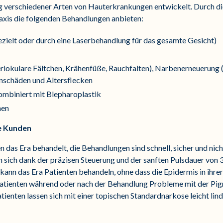
g verschiedener Arten von Hauterkrankungen entwickelt. Durch die
raxis die folgenden Behandlungen anbieten:
zielt oder durch eine Laserbehandlung für das gesamte Gesicht)
eriokulare Fältchen, Krähenfüße, Rauchfalten), Narbenerneuerun
nschäden und Altersflecken
mbiniert mit Blepharoplastik
nen
re Kunden
 das Era behandelt, die Behandlungen sind schnell, sicher und nich
ann sich dank der präzisen Steuerung und der sanften Pulsdauer v
ann das Era Patienten behandeln, ohne dass die Epidermis in ihre
 Patienten während oder nach der Behandlung Probleme mit der P
ienten lassen sich mit einer topischen Standardnarkose leicht lind