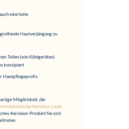
 auch eine hohe
efgreifende Hautverjüngung zu
en Teilen (wie Kühlgeräten)
en konzipiert
ür Hautpflegeprofis.
ßartige Möglichkeit, die
re medizinische Aerolase-Laser
lches Aerolase-Produkt Sie sich
eitreten.