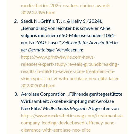
medesthetics-2025-readers-choice-awards-
302637396.html
Saedi, N., Griffin, T. Jr., & Kelly, S. (2024).
„Behandlung von leichter bis schwerer Akne
vulgaris mit einem 650-Mikrosekunden-1064-
nm-Nd:YAG-Laser.“
Zeitschrift für Arzneimittel in
der Dermatologie
. Verwiesen in:
https://www.prnewswire.com/news-
releases/expert-study-reveals-groundbreaking-
results-in-mild-to-severe-acne-treatment-on-
skin-types-i-to-vi-with-aerolase-neo-elite-laser-
302303024.html
Aerolase Corporation. „Führende gerätegestützte
Wirksamkeit: Aknebekämpfung mit Aerolase
Neo Elite.“
MedEsthetics Magazin
. Abgerufen von
https://www.medestheticsmag.com/treatments/articl
company-leading-devicebased-efficacy-acne-
clearance-with-aerolase-neo-elite