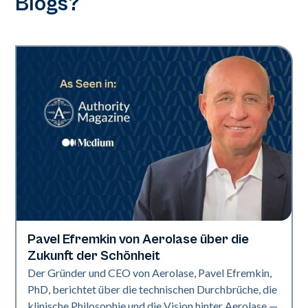
Blogs?
Pavel Efremkin von Aerolase über die
Industrie
Zukunft der Schönheit
Der Gründer und CEO von Aerolase, Pavel Efremkin,
PhD, berichtet über die technischen Durchbrüche, die
klinische Philosophie und die Vision hinter Aerolase —