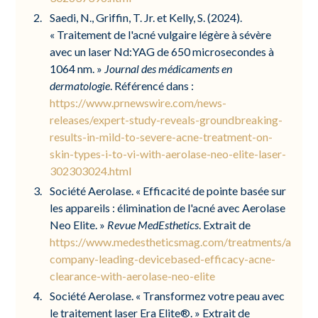
Saedi, N., Griffin, T. Jr. et Kelly, S. (2024).
« Traitement de l'acné vulgaire légère à sévère
avec un laser Nd:YAG de 650 microsecondes à
1064 nm. »
Journal des médicaments en
dermatologie
. Référencé dans :
https://www.prnewswire.com/news-
releases/expert-study-reveals-groundbreaking-
results-in-mild-to-severe-acne-treatment-on-
skin-types-i-to-vi-with-aerolase-neo-elite-laser-
302303024.html
Société Aerolase. « Efficacité de pointe basée sur
les appareils : élimination de l'acné avec Aerolase
Neo Elite. »
Revue MedEsthetics
. Extrait de
https://www.medestheticsmag.com/treatments/articl
company-leading-devicebased-efficacy-acne-
clearance-with-aerolase-neo-elite
Société Aerolase. « Transformez votre peau avec
le traitement laser Era Elite®. » Extrait de