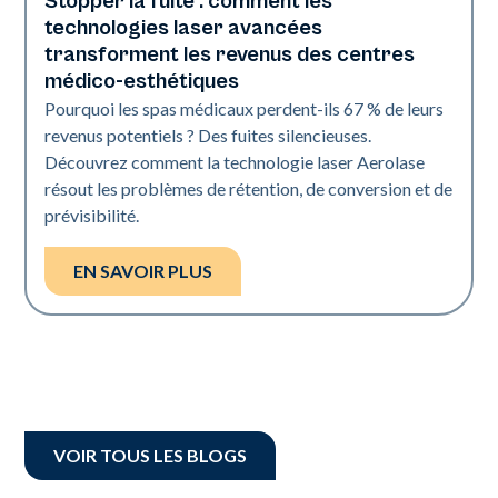
Stopper la fuite : comment les
L'industrie
technologies laser avancées
transforment les revenus des centres
médico-esthétiques
Pourquoi les spas médicaux perdent-ils 67 % de leurs
revenus potentiels ? Des fuites silencieuses.
Découvrez comment la technologie laser Aerolase
résout les problèmes de rétention, de conversion et de
prévisibilité.
EN SAVOIR PLUS
VOIR TOUS LES BLOGS