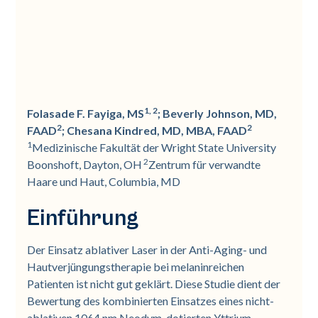
1, 2
Folasade F. Fayiga, MS
; Beverly Johnson, MD,
2
2
FAAD
; Chesana Kindred, MD, MBA, FAAD
1
Medizinische Fakultät der Wright State University
2
Boonshoft, Dayton, OH
Zentrum für verwandte
Haare und Haut, Columbia, MD
Einführung
Der Einsatz ablativer Laser in der Anti-Aging- und
Hautverjüngungstherapie bei melaninreichen
Patienten ist nicht gut geklärt. Diese Studie dient der
Bewertung des kombinierten Einsatzes eines nicht-
ablativen 1064 nm Neodym-dotierten Yttrium-