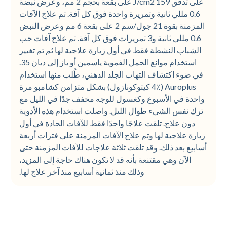
على تدفق 159 J/cm2 على بقعة بحجم 2 مم، وعرض نبضة
0.6 مللي ثانية وتمريرة واحدة فوق كل آفة. تم علاج الآفات
المزمنة بقوة 21 جول/سم 2 على بقعة 6 مم وعرض النبض
0.6 مللي ثانية و3 تمريرات فوق كل آفة. تم علاج آفات حب
الشباب النشطة فقط في أول زيارة علاجية لها ثم تم تغيير
استخدام موانع الحمل الفموية ياسمين أو ياز إلى ديان 35.
في ضوء اكتشاف التهاب الجلد الدهني، طُلب منها استخدام
Auroplus (4٪ كيتوكونازول) بشكل متزامن كشامبو مرة
واحدة في الأسبوع وكغسول للوجه مخفف جدًا في الليل مع
ترك نفس الشيء طوال الليل. واصلت استخدام هذه الأدوية
دون علاج. تلقت علاجًا واحدًا فقط للآفات الحادة في أول
زيارة علاجية لها وتم علاج الآفات المزمنة على فترات أربعة
أسابيع بعد ذلك. وقد تلقت ثلاثة علاجات للآفات المزمنة حتى
الآن وهي مقتنعة بأنه قد لا تكون هناك حاجة إلى المزيد،
وذلك منذ ثمانية أسابيع منذ آخر علاج لها.