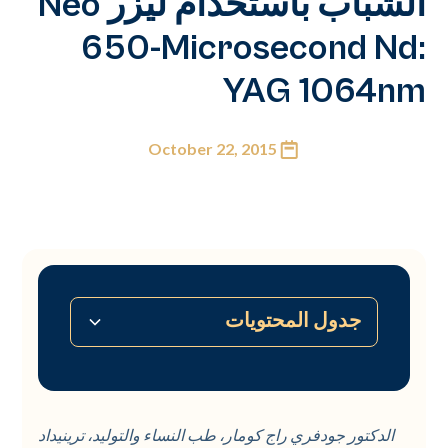
الشباب باستخدام ليزر Neo
650-Microsecond Nd:
YAG 1064nm
October 22, 2015
جدول المحتويات
لا يوجد جدول محتويات متاح
الدكتور جودفري راج كومار، طب النساء والتوليد، ترينيداد