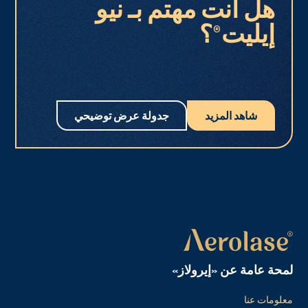
هل أنت مهتم بـ نيو
إيليت®؟
شاهد المزيد
جدولة عرض توضيحي
لمحة عامة عن «إيرولاز»
معلومات عنا