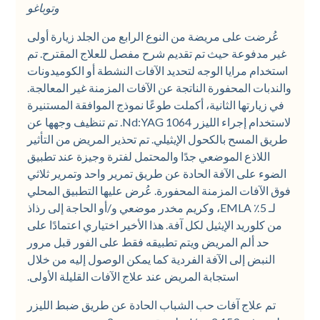
وتوباغو
عُرضت على مريضة من النوع الرابع من الجلد زيارة أولى
غير مدفوعة حيث تم تقديم شرح مفصل للعلاج المقترح. تم
استخدام مرايا الوجه لتحديد الآفات النشطة أو الكوميدونات
والندبات المحفورة الناتجة عن الآفات المزمنة غير المعالجة.
في زيارتها الثانية، أكملت طوعًا نموذج الموافقة المستنيرة
لاستخدام إجراء الليزر Nd:YAG 1064. تم تنظيف وجهها عن
طريق المسح بالكحول الإيثيلي. تم تحذير المريض من التأثير
اللاذع الموضعي جدًا والمحتمل لفترة وجيزة عند تطبيق
الضوء على الآفة الحادة عن طريق تمرير واحد وتمرير ثلاثي
فوق الآفات المزمنة المحفورة. عُرض عليها التطبيق المحلي
لـ 5٪ EMLA، وكريم مخدر موضعي و/أو الحاجة إلى رذاذ
من كلوريد الإيثيل لكل آفة. هذا الأخير اختياري اعتمادًا على
حد ألم المريض ويتم تطبيقه فقط على الفور قبل مرور
النبض إلى الآفة الفردية كما يمكن الوصول إليه من خلال
استجابة المريض عند علاج الآفات القليلة الأولى.
تم علاج آفات حب الشباب الحادة عن طريق ضبط الليزر