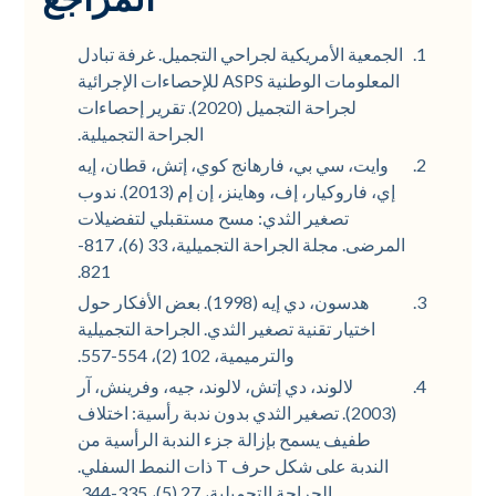
المراجع
الجمعية الأمريكية لجراحي التجميل. غرفة تبادل
المعلومات الوطنية ASPS للإحصاءات الإجرائية
لجراحة التجميل (2020). تقرير إحصاءات
الجراحة التجميلية.
وايت، سي بي، فارهانج كوي، إتش، قطان، إيه
إي، فاروكيار، إف، وهاينز، إن إم (2013). ندوب
تصغير الثدي: مسح مستقبلي لتفضيلات
المرضى. مجلة الجراحة التجميلية، 33 (6)، 817-
821.
هدسون، دي إيه (1998). بعض الأفكار حول
اختيار تقنية تصغير الثدي. الجراحة التجميلية
والترميمية، 102 (2)، 554-557.
لالوند، دي إتش، لالوند، جيه، وفرينش، آر
(2003). تصغير الثدي بدون ندبة رأسية: اختلاف
طفيف يسمح بإزالة جزء الندبة الرأسية من
الندبة على شكل حرف T ذات النمط السفلي.
الجراحة التجميلية، 27 (5)، 335-344.