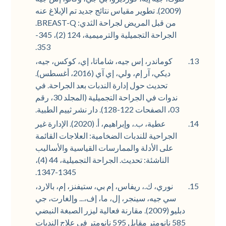
(2009). تطوير مقياس نتائج جديد تم الإبلاغ عنه
من قبل المريض لجراحة الثدي: BREAST-Q.
الجراحة التجميلية والترميمية، 124 (2)، 345-
353.
كوماندر، إس جيه، شاماتا، إي، كوكس، جيه،
ديكي، آر إم، ولي، إي آي (2016، أغسطس).
تحديث حول إدارة الندبات بعد الجراحة. في
ندوات في الجراحة التجميلية (المجلد 30، رقم
03، الصفحات 122-128). دار نشر ثييم الطبية.
عطية، ب.، وإبراهيم، أ. (2020). الإدارة غير
الجراحية للندبات الضخامية: العلاجات القائمة
على الأدلة والممارسات القياسية والأساليب
الناشئة: تحديث. الجراحة التجميلية، 44 (4)،
1345-1347.
نوري، ك.، ريفاس، إم بي، ستيفنز، إم، بالارد،
سي جيه، سينجر، إل، ما، إف،... وإلغارت، جي
دبليو (2009). مقارنة فعالية ليزر الصبغة النبضي
585 نانومتر مقابل 595 نانومتر في علاج الندبات