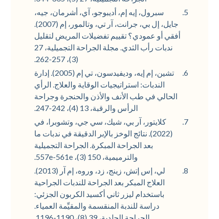
سبرول، إيه إم، أديبوجو، آي، أشرمان، جيه،
جايل، إل بي، جرانت، آر تي، وتالمور، إم (2007).
أفقي أو عمودي؟ تقييم تفضيلات المريض لتقليل
ندبات رأب الثدي. مجلة الجراحة التجميلية، 27
(3)، 257-262.
تشين، إم إيه، وديفيدسون، تي إم (2005). إدارة
الندبات: استراتيجيات الوقاية والعلاج. الرأي
الحالي في طب الأنف والأذن والحنجرة وجراحة
الرأس والرقبة، 13 (4)، 242-247.
كلايتور، آر بي، شيك، سي جي، وتشوبرا، في
(2022). نتائج الوخز بالإبر الدقيقة في ندبات ما
بعد الجراحة المبكرة. الجراحة التجميلية
والترميمية، 150 (3)، 557e-561e.
لي، إس إتش، زينج، زد، وروه، إم آر (2013).
العلاج المبكر بعد الجراحة للندبات الجراحية
باستخدام ليزر ثاني أكسيد الكربون الجزئي:
دراسة للندبة المنقسمة والمقيِّمة العمياء.
الجراحة الجلدية، 39 (8)، 1190-1196.