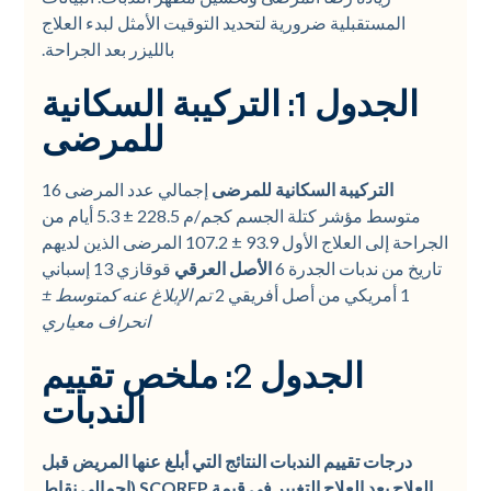
المستقبلية ضرورية لتحديد التوقيت الأمثل لبدء العلاج
بالليزر بعد الجراحة.
الجدول 1: التركيبة السكانية
للمرضى
التركيبة السكانية للمرضى
إجمالي عدد المرضى 16
متوسط مؤشر كتلة الجسم كجم/م 228.5 ± 5.3 أيام من
الجراحة إلى العلاج الأول 93.9 ± 107.2 المرضى الذين لديهم
تاريخ من ندبات الجدرة 6
الأصل العرقي
قوقازي 13 إسباني
1 أمريكي من أصل أفريقي 2
تم الإبلاغ عنه كمتوسط ±
انحراف معياري
الجدول 2: ملخص تقييم
الندبات
درجات تقييم الندبات النتائج التي أبلغ عنها المريض قبل
العلاج بعد العلاج التغيير في قيمة SCOREP (إجمالي نقاط