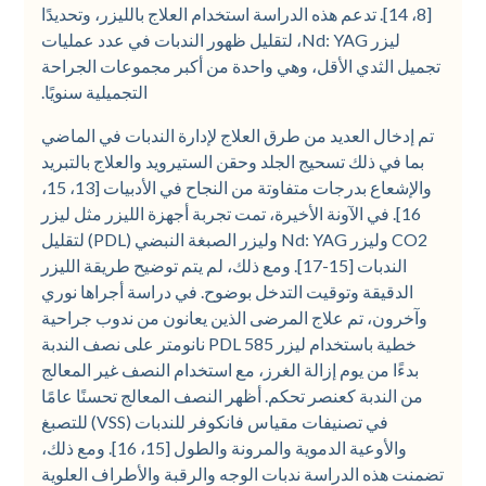
[8، 14]. تدعم هذه الدراسة استخدام العلاج بالليزر، وتحديدًا
ليزر Nd: YAG، لتقليل ظهور الندبات في عدد عمليات
تجميل الثدي الأقل، وهي واحدة من أكبر مجموعات الجراحة
التجميلية سنويًا.
تم إدخال العديد من طرق العلاج لإدارة الندبات في الماضي
بما في ذلك تسحيج الجلد وحقن الستيرويد والعلاج بالتبريد
والإشعاع بدرجات متفاوتة من النجاح في الأدبيات [13، 15،
16]. في الآونة الأخيرة، تمت تجربة أجهزة الليزر مثل ليزر
CO2 وليزر Nd: YAG وليزر الصبغة النبضي (PDL) لتقليل
الندبات [15-17]. ومع ذلك، لم يتم توضيح طريقة الليزر
الدقيقة وتوقيت التدخل بوضوح. في دراسة أجراها نوري
وآخرون، تم علاج المرضى الذين يعانون من ندوب جراحية
خطية باستخدام ليزر PDL 585 نانومتر على نصف الندبة
بدءًا من يوم إزالة الغرز، مع استخدام النصف غير المعالج
من الندبة كعنصر تحكم. أظهر النصف المعالج تحسنًا عامًا
في تصنيفات مقياس فانكوفر للندبات (VSS) للتصبغ
والأوعية الدموية والمرونة والطول [15، 16]. ومع ذلك،
تضمنت هذه الدراسة ندبات الوجه والرقبة والأطراف العلوية