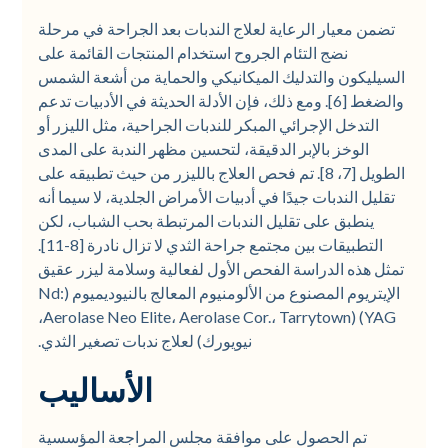
تضمن معيار الرعاية لعلاج الندبات بعد الجراحة في مرحلة
نضج التئام الجروح استخدام المنتجات القائمة على
السيليكون والتدليك الميكانيكي والحماية من أشعة الشمس
والضغط [6]. ومع ذلك، فإن الأدلة الحديثة في الأدبيات تدعم
التدخل الإجرائي المبكر للندبات الجراحية، مثل الليزر أو
الوخز بالإبر الدقيقة، لتحسين مظهر الندبة على المدى
الطويل [7، 8]. تم فحص العلاج بالليزر من حيث تطبيقه على
تقليل الندبات جيدًا في أدبيات الأمراض الجلدية، لا سيما أنه
ينطبق على تقليل الندبات المرتبطة بحب الشباب، لكن
التطبيقات بين مجتمع جراحة الثدي لا تزال نادرة [8-11].
تمثل هذه الدراسة الفحص الأول لفعالية وسلامة ليزر عقيق
الإيتريوم المصنوع من الألومنيوم المعالج بالنيوديميوم (Nd:
YAG) (Aerolase Neo Elite، Aerolase Cor.، Tarrytown،
نيويورك) لعلاج ندبات تصغير الثدي.
الأساليب
تم الحصول على موافقة مجلس المراجعة المؤسسية