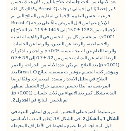
بعد الانتهاء من ثلاث جلسات علاج بالليزر، كان هناك تحسن
كبير إحصائيًا في إجمالي درجات Breast-Q وكذلك كل فئة
فرعية. تحسن التقييم الإجمالي لمقاييس النتائج التي تم
الإبلاغ عنها من قبل المريض بناءً على درجة Breast-Q
الإجمالية من 139.3 ± 15.0 إلى 144.9 ± 11.9 بعد العلاج (p
<0.001). تم تحسين كل من التحسن في الرفاهية النفسية
والاجتماعية، والرضا عن الثديين، والرضا عن الحلمات،
والرضا العام عن النتيجة بنسبة p <0.05. والجدير بالذكر أن
الرضا العام عن الندبات تحسن من 3.2 ± 0.7 إلى 3.9 ± 0.7
(p <0.001) بعد العلاج. لم يكن عدد الأيام من الجراحة والعمر
ومؤشر كتلة الجسم مؤشرات مستقلة لنتائج Breast-Q بعد
العلاج في تحليل الانحدار متعدد المتغيرات. وفقًا لرضا
المرضى، تم أيضًا تحسين تصنيف جراح التجميل لمظهر
الندبة بشكل كبير بعد الانتهاء من ثلاث جلسات (p <0.001).
تم تلخيص النتائج في
الجدول 2.
تم تسليط الضوء على التحسن السريري لمظهر الندبة في
الشكل 1
و
الشكل 2.
في الشكل 1A، يُظهر التندب الأساسي
قبل المعالجة فرط تصبغ ملحوظ في الأطراف المحيطة