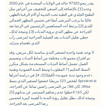
يقدر بنحو 97320 حالة في الولايات المتحدة في عام 2020
وحده [1]. بالإضافة إلى السعي للتخفيف من أعراض مثل
الطفح الجلدي في الطية تحت الثديية أو آلام الرقبة/الظهر،
غالبًا ما يرغب المرضى أيضًا في تحسين المظهر الجمالي
للثدي [2]. يرتبط أحد المساهمين الرئيسيين في الرضا بعد
الجراحة عن مظهر الثدي برؤية الندبات [3]. ونتيجة لذلك،
حظي تقليل الندبات بعد العملية الجراحية لمرضى رأب
الثدي باهتمام متزايد.
لا توجد تقنية واحدة لتصغير الثدي مناسبة لكل مريض، وقد
تم اقتراح مجموعات مختلفة من أنماط الندبات وتصميم
القمل. تشمل أنماط الندبات المستخدمة بشكل متكرر
النمط الحكيم (T المقلوب) ونمط الندبة العمودية وتقنية
«عدم وجود ندبة عمودية» (أفقيًا) [2، 4]. في دراسة أجراها
Sprole et al. لفحص 121 مريضًا خضعوا لتصغير الثدي بنمط
Wise، كان 86٪ من المرضى راضين تمامًا عن الجراحة،
لكن 65٪ لاحظوا عدم رضاهم المستمر عن ندباتهم [5].
ونتيجة لذلك، يظل تقليل رؤية الندبة ذا أهمية كبيرة لتحسين
رضا المرضى بعد الجراحة.