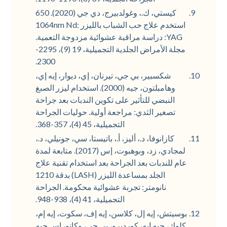
كيستي، ك.، وغولدبيرج، دي جي (2020). 650
استخدم علاج حب الشباب بالليزر 1064nm Nd:
YAG: دراسة مراقبة عشوائية مزدوجة التعمية.
مجلة الأمراض الجلدية التجميلية، 19 (9)، 2295-
2300.
شكسبير، بي جي، تيرنان، إي، ديوار، إيه إي،
وهامبلتون، جيه (2000). استخدام ليزر الصبغ
النبضي للتأثير على تكوين الندبات بعد جراحة
تصغير الثدي: مراجعة أولية. حوليات الجراحة
التجميلية، 45 (4)، 357-368.
كازانوفا، د.، أليز، أ.، باتيستا، سي، جونيلي، د.،
لمجادي، زد، وبوهبوت، إس (2017). متابعة لمدة
عام للندبات بعد الجراحة بعد استخدام تقنية علاج
الجلد بمساعدة الليزر (LASH) بدقة 1210
نانومتر: تجربة عشوائية محكومة. الجراحة
التجميلية، 41 (4)، 938-948.
بوسيتش، إيه إل، كلاسن، إيه إف، سكوت، إيه إم،
كلوك، جيه إيه، كورديرو، بي جي، وكانو، إس جيه