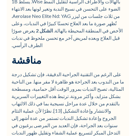
بالهالات والأطراف الرأسية لتقليل النمط Wise. يسلط 1B
الضوء على التحسن في نسيج الندبة وتغير لونها بعد الانتهاء
من ثلاث جلسات من ليزر Aerolase Neo Elite Nd: YAG.
تُظهر صورة ما بعد العلاج تحسنًا كبيرًا في الندبات، وعلى
الأخص في المنطقة المحيطة بالهالة.
الشكل 2
يعرض صورًا
قبل العلاج وبعده لمريض آخر مع تحسن ملحوظ في ندبات
الطرف الرأسي.
مناقشة
على الرغم من التقنية الجراحية الدقيقة، فإن تشكيل درجة
ما من الندوب بعد الجراحة هو ظاهرة لا مفر منها. من الناحية
المثالية، تصبح الندبات بمرور الوقت أقل حمامية، ومسطحة
بشكل متزايد، وأكثر مرونة. ترتبط هذه التغييرات السريرية
بالتقدم من خلال عدة مراحل نسيجية بما في ذلك الالتهاب
والانتشار وإعادة التشكيل [13]. نظرًا لأن عملية التئام
الجروح وإعادة تشكيل الندبات تستمر من عدة أشهر إلى
سنوات بعد الجراحة، فإن العديد من المرضى يرغبون في
التدخل المبكر لتسريع عملية الشفاء وتقليل ظهور الندبات