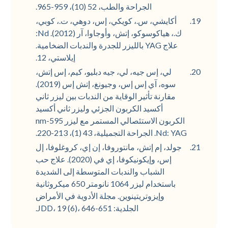
الجراحة والطب، 52 (10)، 959-965.
أكايشي، س.، كويكي، إس، دوهي، ت.، كوبي،
ك.، هياكوسوكو، إتش، وأوجاوا، آر (2012). Nd:
علاج YAG بالليزر للجدرة والندبات الضخامية.
إيلاستي، 12.
لي، إس جيه، لي، جيه دبليو، كيم، إس إتش،
سوه، آي إس إس، وجيونغ، إتش إس (2019).
مقارنة تأثير الوقاية من الندبات بين ليزر ثاني
أكسيد الكربون الجزئي وليزر ثاني أكسيد
الكربون الاستئصالي المستمر مع ليزر 595-nm
Nd: YAG. الجراحة التجميلية، 43 (1)، 213-220.
جولد، إم إتش، مانتوروفا، إن إي، كروغلوفا، إل
إس، وإيكونيكوفا، إي في (2020). علاج حب
الشباب والندبات المتوسطة إلى الشديدة
باستخدام ليزر 1064 نانومتر 650 ميكروثانية
وإيزوتريتينوين. مجلة الأدوية في الأمراض
الجلدية: JDD، 19 (6)، 646-651.