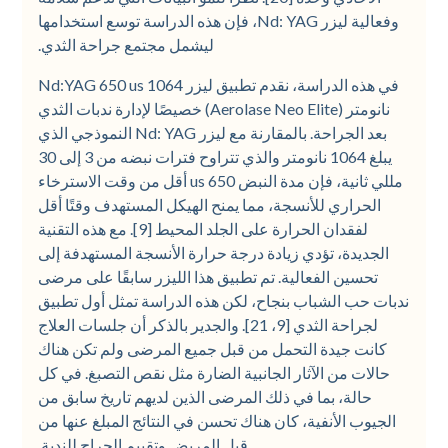
وفعالية ليزر Nd: YAG، فإن هذه الدراسة توسع استخدامها
ليشمل مجتمع جراحة الثدي.
في هذه الدراسة، نقدم تطبيق ليزر Nd:YAG 650 us 1064
نانومتر (Aerolase Neo Elite) خصيصًا لإدارة ندبات الثدي
بعد الجراحة. بالمقارنة مع ليزر Nd: YAG النموذجي الذي
يبلغ 1064 نانومتر والذي تتراوح فترات نبضه من 3 إلى 30
مللي ثانية، فإن مدة النبض 650 us أقل من وقت الاسترخاء
الحراري للأنسجة، مما يمنح الهيكل المستهدف وقتًا أقل
لفقدان الحرارة على الجلد المحيط [9]. مع هذه التقنية
الجديدة، تؤدي زيادة درجة حرارة الأنسجة المستهدفة إلى
تحسين الفعالية. تم تطبيق هذا الليزر سابقًا على مرضى
ندبات حب الشباب بنجاح، لكن هذه الدراسة تمثل أول تطبيق
لجراحة الثدي [9، 21]. والجدير بالذكر أن جلسات العلاج
كانت جيدة التحمل من قبل جميع المرضى ولم تكن هناك
حالات من الآثار الجانبية الضارة مثل نقص التصبغ. في كل
حالة، بما في ذلك المرضى الذين لديهم تاريخ سابق من
الجيوب الأنفية، كان هناك تحسن في النتائج المبلغ عنها من
قبل المريض وتقييم الجراح للندبة.