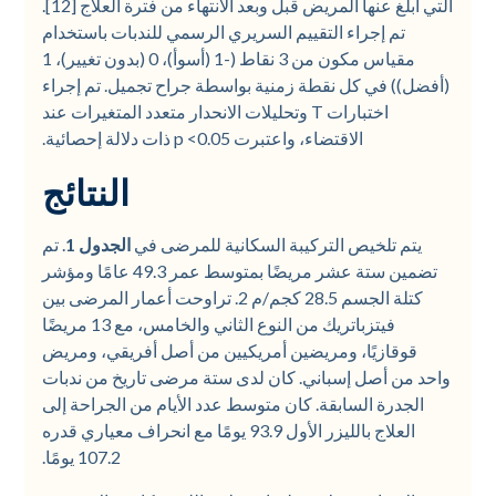
التي أبلغ عنها المريض قبل وبعد الانتهاء من فترة العلاج [12].
تم إجراء التقييم السريري الرسمي للندبات باستخدام
مقياس مكون من 3 نقاط (-1 (أسوأ)، 0 (بدون تغيير)، 1
(أفضل)) في كل نقطة زمنية بواسطة جراح تجميل. تم إجراء
اختبارات T وتحليلات الانحدار متعدد المتغيرات عند
الاقتضاء، واعتبرت p <0.05 ذات دلالة إحصائية.
النتائج
يتم تلخيص التركيبة السكانية للمرضى في
الجدول 1
. تم
تضمين ستة عشر مريضًا بمتوسط عمر 49.3 عامًا ومؤشر
كتلة الجسم 28.5 كجم/م 2. تراوحت أعمار المرضى بين
فيتزباتريك من النوع الثاني والخامس، مع 13 مريضًا
قوقازيًا، ومريضين أمريكيين من أصل أفريقي، ومريض
واحد من أصل إسباني. كان لدى ستة مرضى تاريخ من ندبات
الجدرة السابقة. كان متوسط عدد الأيام من الجراحة إلى
العلاج بالليزر الأول 93.9 يومًا مع انحراف معياري قدره
107.2 يومًا.