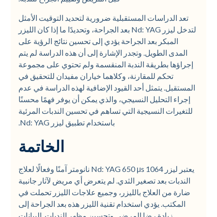
تعد الدراسات المستقبلية ضرورية لتحديد التوقيت الأمثل
لتدخل ليزر Nd: YAG بعد الجراحة، وتحديدًا ما إذا كان الليزر
المبكر بعد الجراحة يؤدي إلى تحسين نتائج الرؤية على
المدى الطويل. وتجدر الإشارة إلى أن هذه الدراسة لم يتم
إجراؤها بطريقة الندبة المنقسمة ولم تحتوي على مجموعة
تحكم للمقارنة، وكلاهما خياران مفيدان للتحقيق في
المستقبل. يتمثل أحد القيود الإضافية لهذه الدراسة في عدم
إجراء التحليل النسيجي، والذي يمكن أن يوفر فهمًا محسنًا
للتغيرات النسيجية التي تساهم في تحسين الندبات المرئية
باستخدام تطبيق ليزر Nd: YAG.
الخاتمة
يعتبر ليزر Nd: YAG 650 μs 1064 نانومتر آمنًا وفعالًا لعلاج
الندبات بعد تصغير الثدي. لم يتعرض أي مريض لآثار جانبية
ضارة من العلاج بالليزر، وجميع علاجات الليزر تحملت في
المكتب. يؤدي استخدام تقنية الليزر هذه بعد الجراحة إلى
زيادة رضا المرضى وتحسين مظهر الندبات. البيانات