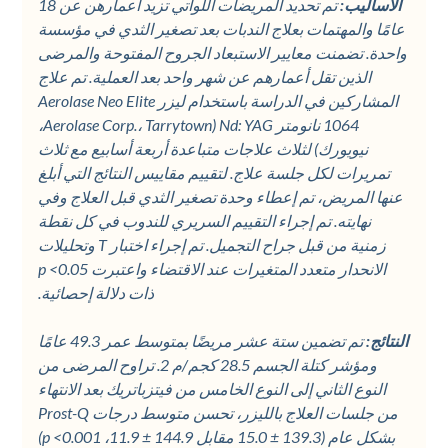
الأساليب:
تم تحديد المريضات اللواتي تزيد أعمارهن عن 18
عامًا والمهتمات بعلاج الندبات بعد تصغير الثدي في مؤسسة
واحدة. تضمنت معايير الاستبعاد الجروح المفتوحة والمرضى
الذين تقل أعمارهم عن شهر واحد بعد العملية. تم علاج
المشاركين في الدراسة باستخدام ليزر Aerolase Neo Elite
1064 نانومتر Nd: YAG (Aerolase Corp.، Tarrytown،
نيويورك) لثلاث علاجات متباعدة أربعة أسابيع مع ثلاث
تمريرات لكل جلسة علاج. لتقييم مقاييس النتائج التي أبلغ
عنها المريض، تم إعطاء وحدة تصغير الثدي قبل العلاج وفي
نهايته. تم إجراء التقييم السريري للندوب في كل نقطة
زمنية من قبل جراح التجميل. تم إجراء اختبار T وتحليلات
الانحدار متعدد المتغيرات عند الاقتضاء واعتبرت p <0.05
ذات دلالة إحصائية.
النتائج:
تم تضمين ستة عشر مريضًا بمتوسط عمر 49.3 عامًا
ومؤشر كتلة الجسم 28.5 كجم/م 2. تراوح المرضى من
النوع الثاني إلى النوع الخامس من فيتزباتريك بعد الانتهاء
من جلسات العلاج بالليزر، تحسن متوسط درجات Prost-Q
بشكل عام (139.3 ± 15.0 مقابل 144.9 ± 11.9، p <0.001)