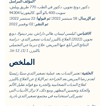
*المؤلف المراسل
دكتور دونج نجوين، دكتور في الطب، 770 طريق ويلش،
سويت 400 بالو ألتو، كاليفورنيا 94304
تم الإرسال:
18 سبتمبر 2022؛
تم قبولها:
22 سبتمبر 2022؛
تم النشر:
02 نوفمبر 2022
الاقتباس:
كيلسي ليبمان، هالي داراش، بيتر ديبتولا، دونغ
نجوين. (2022). العلاج بالليزر لندبات تصغير الثدي - دراسة
النتائج التي أبلغ عنها المريض. علاج ديرما جي التجميلي
بالليزر، 1 (1)، 12-16.
الملخص
الخلفية:
تعتبر الندبات بعد عملية تصغير الثدي سببًا رئيسيًا
لعدم رضا المريض بعد الجراحة. تم الإبلاغ عن العلاج بالليزر
لعلاج الندبات الضخامية والجدرة مع فوائد تقليل الألم
والحكة وتحسين المظهر. ومع ذلك، لا تزال الأدبيات التي
تشير إلى استخدامه في مجتمع تصغير الثدي نادرة.