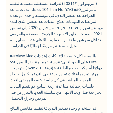
(البروتوكول #53311) لدراسة مستقبلية مصممة لتقييم
تأثير ليزر 650 us 1064 nm Nd: YAG على ندبات ما بعد
الجراحة بعد تصغير الثدي. في مؤسسة واحدة، تم تحديد
المريضات المهتمات بعلاج الندبات بعد تصغير الثدي لمدة
تزيد عن شهر واحد بعد الجراحة من فبراير 2020 إلى سبتمبر
2021. تضمنت معايير الاستبعاد الجروح المفتوحة والمرضى
بعد أقل من شهر واحد من العملية. بناءً على هذه المعايير، تم
تسجيل ستة عشر مريضًا إجماليًا في الدراسة.
بالنسبة لكل جلسة علاج، كانت إعدادات Aerolase Neo
Elite على النحو التالي: عدسة 5 مم، وعرض النبض 650
دولارًا أمريكيًا، ووضع الطاقة 6 (تدفق 31 J/cm2)، بتردد 1.5
هرتز. تم إجراء ثلاث تمريرات تغطي الندبة بالكامل والجلد
المحيط المباشر في كل جلسة. خضع المرضى لثلاث
جلسات إجمالية متباعدة أربعة أسابيع. تم تقييم الندبات
الجراحية قبل وبعد الانتهاء من سلسلة العلاج بالليزر من قبل
المريض وجراح التجميل.
تم استخدام وحدة تصغير الثدي Q لتقييم مقاييس النتائج