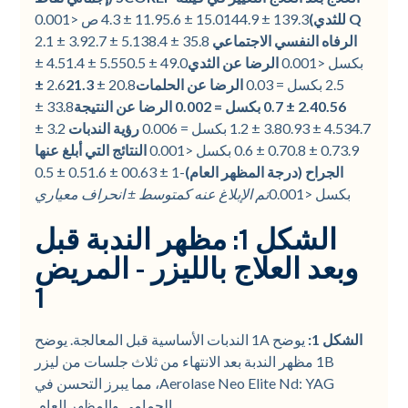
Q للثدي)
139.3 ± 15.0144.9 ± 11.95.6 ± 4.3 ص <0.001
الرفاه النفسي الاجتماعي
35.8 ± 5.138.4 ± 3.92.7 ± 2.1
بكسل <0.001
الرضا عن الثدي
49.0 ± 5.550.5 ± 4.51.4 ±
2.5 بكسل = 0.03
الرضا عن الحلمات
20.8 ± 2.6
21.3 ±
2.40.56 ± 0.7 بكسل = 0.002 الرضا عن النتيجة
33.8 ±
4.534.7 ± 3.80.93 ± 1.2 بكسل = 0.006
رؤية الندبات
3.2 ±
0.73.9 ± 0.70.8 ± 0.6 بكسل <0.001
النتائج التي أبلغ عنها
الجراح (درجة المظهر العام)
-1 ± 00.63 ± 0.51.6 ± 0.5
بكسل <0.001
تم الإبلاغ عنه كمتوسط ± انحراف معياري
الشكل 1: مظهر الندبة قبل
وبعد العلاج بالليزر - المريض
1
الشكل 1:
يوضح 1A الندبات الأساسية قبل المعالجة. يوضح
1B مظهر الندبة بعد الانتهاء من ثلاث جلسات من ليزر
Aerolase Neo Elite Nd: YAG، مما يبرز التحسن في
الحمامي والمظهر العام.