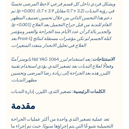
وبشكل فردي داخل كل قسم فرعي. لاحظ المرضى تحسنًا
في رؤية الندبات (3.2 ± 0.7 مقابل 3.9 ± 0.7، p <0.001). تم
دعم هذا التحسن الذاتي من خلال تحسين تصنيف المظهر
العام للندبة من قبل جراح التجميل بعد العلاج (p <0.001).
والجدير بالذكر أن عدد الأيام منذ الجراحة والعمر ومؤشر
كتلة الجسم لم تكن مؤشرات مستقلة لنتائج Prost-Q بعد
العلاج في تحليل الانحدار متعدد المتغيرات.
الاستنتاجات:
يعد استخدام ليزر Nd: YAG 1064 نانومتر آمنًا
وفعالًا لعلاج الندبات بعد تصغير الثدي. يؤدي استخدام تقنية
الليزر هذه بعد الجراحة إلى زيادة رضا المرضى وتحسين
مظهر الندبات.
الكلمات الرئيسية:
تصغير الثدي، الليزر، إدارة الندبات
مقدمة
تعد عملية تصغير الثدي واحدة من أكثر عمليات الجراحة
التجميلية شيوعًا التي يتم إجراؤها سنويًا، حيث تم إجراء ما