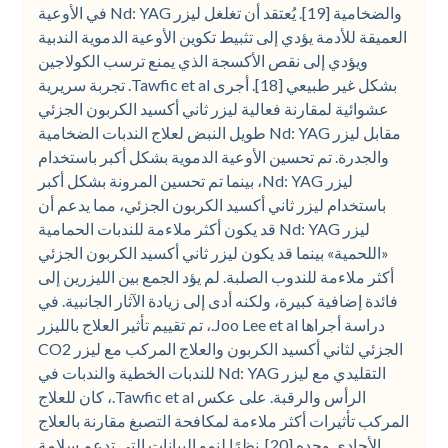
والضخامية [19]. يُعتقد أن تغلغل ليزر Nd: YAG في الأوعية
العميقة للأدمة يؤدي إلى تثبيط تكوين الأوعية الدموية الندبية
ويؤدي إلى نقص الأكسجة الذي يمنع ترسب الكولاجين
بشكل غير طبيعي [18]. أجرى Tawfic et al. تجربة سريرية
عشوائية لمقارنة فعالية ليزر ثاني أكسيد الكربون الجزئي
مقابل ليزر Nd: YAG طويل النبض لعلاج الندبات الضخامية
والجدرة. تم تحسين الأوعية الدموية بشكل أكبر باستخدام
ليزر Nd: YAG، بينما تم تحسين المرونة بشكل أكبر
باستخدام ليزر ثاني أكسيد الكربون الجزئي، مما يدعم أن
ليزر Nd: YAG قد يكون أكثر ملاءمة للندبات الحمامية
«اللحمية» بينما قد يكون ليزر ثاني أكسيد الكربون الجزئي
أكثر ملاءمة للندوب الصلبة. لم يؤد الجمع بين الليزرين إلى
فائدة إضافية كبيرة، ولكنه أدى إلى زيادة الآثار الجانبية. في
دراسة أجراها Joo Lee et al.، تم تقييم تأثير العلاج بالليزر
الجزئي لثاني أكسيد الكربون والعلاج المركب مع ليزر CO2
التقليدي مع ليزر Nd: YAG للندبات الخطية والندبات في
الرأس والرقبة. على عكس Tawfic et al.، كان للعلاج
المركب تأثيرات أكثر ملاءمة لمكافحة التصبغ مقارنة بالعلاج
الأحادي وحده [20]. نظرًا لنمو البيانات التي تدعم سلامة