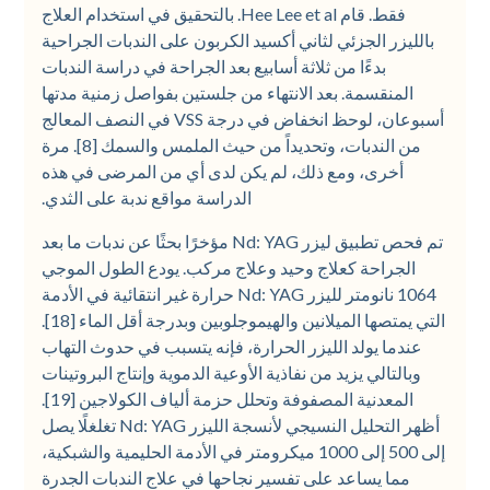
فقط. قام Hee Lee et al. بالتحقيق في استخدام العلاج
بالليزر الجزئي لثاني أكسيد الكربون على الندبات الجراحية
بدءًا من ثلاثة أسابيع بعد الجراحة في دراسة الندبات
المنقسمة. بعد الانتهاء من جلستين بفواصل زمنية مدتها
أسبوعان، لوحظ انخفاض في درجة VSS في النصف المعالج
من الندبات، وتحديداً من حيث الملمس والسمك [8]. مرة
أخرى، ومع ذلك، لم يكن لدى أي من المرضى في هذه
الدراسة مواقع ندبة على الثدي.
تم فحص تطبيق ليزر Nd: YAG مؤخرًا بحثًا عن ندبات ما بعد
الجراحة كعلاج وحيد وعلاج مركب. يودع الطول الموجي
1064 نانومتر لليزر Nd: YAG حرارة غير انتقائية في الأدمة
التي يمتصها الميلانين والهيموجلوبين وبدرجة أقل الماء [18].
عندما يولد الليزر الحرارة، فإنه يتسبب في حدوث التهاب
وبالتالي يزيد من نفاذية الأوعية الدموية وإنتاج البروتينات
المعدنية المصفوفة وتحلل حزمة ألياف الكولاجين [19].
أظهر التحليل النسيجي لأنسجة الليزر Nd: YAG تغلغلًا يصل
إلى 500 إلى 1000 ميكرومتر في الأدمة الحليمية والشبكية،
مما يساعد على تفسير نجاحها في علاج الندبات الجدرة