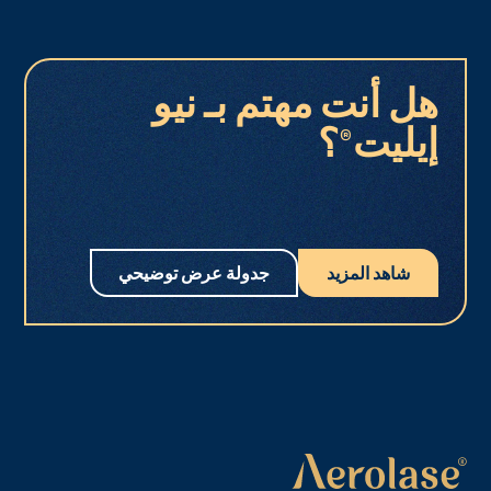
هل أنت مهتم بـ نيو
إيليت®؟
شاهد المزيد
جدولة عرض توضيحي