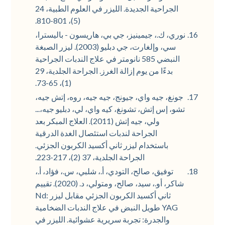
الجراحية الجديدة. الليزر في العلوم الطبية، 24
(5)، 801-810.
نوري، ك.، جيمينيز، جي بي، هاريسون - باليسترا،
سي، وإلغارت، جي دبليو (2003). ليزر الصبغة
النبضي 585 نانومتر في علاج الندبات الجراحية
بدءًا من يوم إزالة الغرز. الجراحة الجلدية، 29
(1)، 65-73.
جونغ، جيه واي، جيونج، جيه جيه، روه، إتش جيه،
تشو، إس إتش، تشونغ، كيه واي، لي، دبليو جيه،...
ولي، جيه إتش (2011). العلاج المبكر بعد
الجراحة لندبات استئصال الغدة الدرقية
باستخدام ليزر ثاني أكسيد الكربون الجزئي.
الجراحة الجلدية، 37 (2)، 217-223.
توفيق، صالح، التودي، أ.، شلبي، س.، فؤاد، أ.،
شاكر، أو.، سيد، صالح، ومتولي، د. (2020). تقييم
ثاني أكسيد الكربون الجزئي مقابل ليزر Nd:
YAG طويل النبض في علاج الندبات الضخامية
والجدرة: تجربة سريرية عشوائية. الليزر في