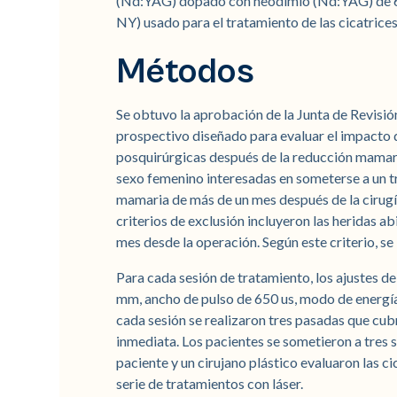
(Nd:YAG) dopado con neodimio (Nd:YAG) de 65
NY) usado para el tratamiento de las cicatrice
Métodos
Se obtuvo la aprobación de la Junta de Revisió
prospectivo diseñado para evaluar el impacto 
posquirúrgicas después de la reducción mamaria.
sexo femenino interesadas en someterse a un t
mamaria de más de un mes después de la cirugí
criterios de exclusión incluyeron las heridas a
mes desde la operación. Según este criterio, se 
Para cada sesión de tratamiento, los ajustes de
mm, ancho de pulso de 650 us, modo de energía 
cada sesión se realizaron tres pasadas que cub
inmediata. Los pacientes se sometieron a tres s
paciente y un cirujano plástico evaluaron las c
serie de tratamientos con láser.