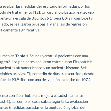
a evaluar las medidas de resultado informadas por los
odo de tratamiento [12]. Un cirujano plástico realizó una
ante una escala de 3 puntos (-1 (peor), 0 (sin cambios) y
do, se realizaron pruebas T y análisis de regresión
sticamente significativa.
esumen en
Tabla 1
. Se incluyeron 16 pacientes con una
/m2. Los pacientes oscilaron entre el tipo Fitzpatrick
s pacientes afroamericanos y un paciente hispano. Seis
eloides previas. El promedio de días transcurridos desde
r fue de 93,9 días, con una desviación estándar de 107,2
ento con láser, hubo una mejora estadísticamente
reast-Q, así como en cada subcategoría. La evaluación
cientes (medidas basadas en la puntuación global del