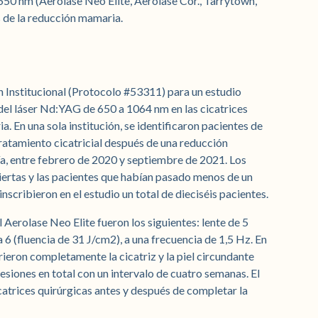
0 nm (Aerolase Neo Elite, Aerolase Cor., Tarrytown,
s de la reducción mamaria.
n Institucional (Protocolo #53311) para un estudio
del láser Nd:YAG de 650 a 1064 nm en las cicatrices
 En una sola institución, se identificaron pacientes de
ratamiento cicatricial después de una reducción
a, entre febrero de 2020 y septiembre de 2021. Los
biertas y las pacientes que habían pasado menos de un
inscribieron en el estudio un total de dieciséis pacientes.
l Aerolase Neo Elite fueron los siguientes: lente de 5
6 (fluencia de 31 J/cm2), a una frecuencia de 1,5 Hz. En
rieron completamente la cicatriz y la piel circundante
esiones en total con un intervalo de cuatro semanas. El
icatrices quirúrgicas antes y después de completar la