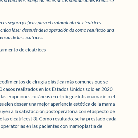
res predictivos independientes de las puntuaciones Breast-Q
es seguro y eficaz para el tratamiento de cicatrices
écnica láser después de la operación da como resultado una
ncia de las cicatrices.
tamiento de cicatrices
cedimientos de cirugía plástica más comunes que se
0 casos realizados en los Estados Unidos solo en 2020
 las erupciones cutáneas en el pliegue inframamario o el
 suelen desear una mejor apariencia estética de la mama
buyen a la satisfacción postoperatoria con el aspecto de
e las cicatrices [3]. Como resultado, se ha prestado cada
osoperatorias en las pacientes con mamoplastia de