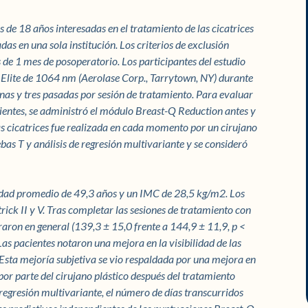
de 18 años interesadas en el tratamiento de las cicatrices
as en una sola institución. Los criterios de exclusión
 de 1 mes de posoperatorio. Los participantes del estudio
 Elite de 1064 nm (Aerolase Corp., Tarrytown, NY) durante
nas y tres pasadas por sesión de tratamiento. Para evaluar
ientes, se administró el módulo Breast-Q Reduction antes y
 las cicatrices fue realizada en cada momento por un cirujano
bas T y análisis de regresión multivariante y se consideró
edad promedio de 49,3 años y un IMC de 28,5 kg/m2. Los
trick II y V. Tras completar las sesiones de tratamiento con
raron en general (139,3 ± 15,0 frente a 144,9 ± 11,9, p <
as pacientes notaron una mejora en la visibilidad de las
). Esta mejoría subjetiva se vio respaldada por una mejora en
 por parte del cirujano plástico después del tratamiento
 regresión multivariante, el número de días transcurridos