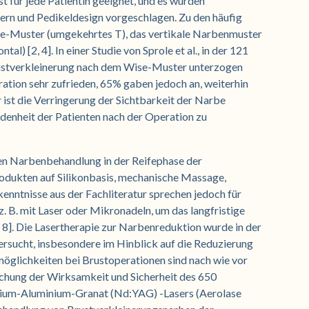
st für jede Patientin geeignet, und es wurden
n und Pedikeldesign vorgeschlagen. Zu den häufig
-Muster (umgekehrtes T), das vertikale Narbenmuster
al) [2, 4]. In einer Studie von Sprole et al., in der 121
Brustverkleinerung nach dem Wise-Muster unterzogen
ration sehr zufrieden, 65% gaben jedoch an, weiterhin
r ist die Verringerung der Sichtbarkeit der Narbe
denheit der Patienten nach der Operation zu
en Narbenbehandlung in der Reifephase der
dukten auf Silikonbasis, mechanische Massage,
nntnisse aus der Fachliteratur sprechen jedoch für
z. B. mit Laser oder Mikronadeln, um das langfristige
 8]. Die Lasertherapie zur Narbenreduktion wurde in der
ersucht, insbesondere im Hinblick auf die Reduzierung
glichkeiten bei Brustoperationen sind nach wie vor
rsuchung der Wirksamkeit und Sicherheit des 650
ium-Aluminium-Granat (Nd:YAG) -Lasers (Aerolase