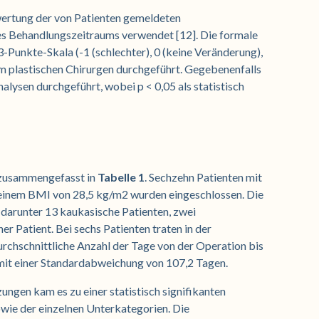
rtung der von Patienten gemeldeten
s Behandlungszeitraums verwendet [12]. Die formale
-Punkte-Skala (-1 (schlechter), 0 (keine Veränderung),
em plastischen Chirurgen durchgeführt. Gegebenenfalls
lysen durchgeführt, wobei p < 0,05 als statistisch
 zusammengefasst in
Tabelle 1
. Sechzehn Patienten mit
 einem BMI von 28,5 kg/m2 wurden eingeschlossen. Die
, darunter 13 kaukasische Patienten, zwei
er Patient. Bei sechs Patienten traten in der
urchschnittliche Anzahl der Tage von der Operation bis
mit einer Standardabweichung von 107,2 Tagen.
ngen kam es zu einer statistisch signifikanten
ie der einzelnen Unterkategorien. Die