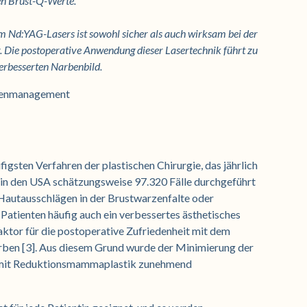
en Brust-Q-Werte.
Nd:YAG-Lasers ist sowohl sicher als auch wirksam bei der
 Die postoperative Anwendung dieser Lasertechnik führt zu
erbesserten Narbenbild.
rbenmanagement
gsten Verfahren der plastischen Chirurgie, das jährlich
n in den USA schätzungsweise 97.320 Fälle durchgeführt
Hautausschlägen in der Brustwarzenfalte oder
tienten häufig auch ein verbessertes ästhetisches
Faktor für die postoperative Zufriedenheit mit dem
arben [3]. Aus diesem Grund wurde der Minimierung der
n mit Reduktionsmammaplastik zunehmend