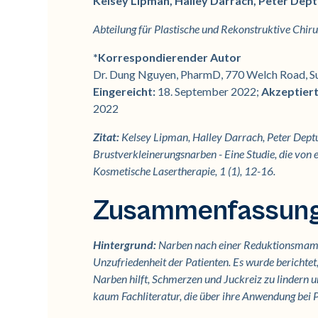
Kelsey Lipman, Halley Darrach, Peter Dep
Abteilung für Plastische und Rekonstruktive Chirur
*Korrespondierender Autor
Dr. Dung Nguyen, PharmD, 770 Welch Road, Sui
Eingereicht:
18. September 2022;
Akzeptier
2022
Zitat:
Kelsey Lipman, Halley Darrach, Peter Dept
Brustverkleinerungsnarben - Eine Studie, die von 
Kosmetische Lasertherapie, 1 (1), 12-16.
Zusammenfassun
Hintergrund:
Narben nach einer Reduktionsmamma
Unzufriedenheit der Patienten. Es wurde berichtet
Narben hilft, Schmerzen und Juckreiz zu lindern u
kaum Fachliteratur, die über ihre Anwendung bei P