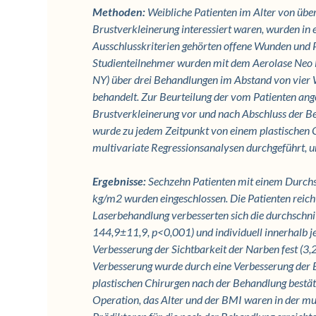
Methoden:
Weibliche Patienten im Alter von übe
Brustverkleinerung interessiert waren, wurden in ei
Ausschlusskriterien gehörten offene Wunden und 
Studienteilnehmer wurden mit dem Aerolase Neo 
NY) über drei Behandlungen im Abstand von vier
behandelt. Zur Beurteilung der vom Patienten an
Brustverkleinerung vor und nach Abschluss der Be
wurde zu jedem Zeitpunkt von einem plastischen 
multivariate Regressionsanalysen durchgeführt, und
Ergebnisse:
Sechzehn Patienten mit einem Durchs
kg/m2 wurden eingeschlossen. Die Patienten reicht
Laserbehandlung verbesserten sich die durchschn
144,9±11,9, p<0,001) und individuell innerhalb je
Verbesserung der Sichtbarkeit der Narben fest (3,2
Verbesserung wurde durch eine Verbesserung der
plastischen Chirurgen nach der Behandlung bestät
Operation, das Alter und der BMI waren in der m