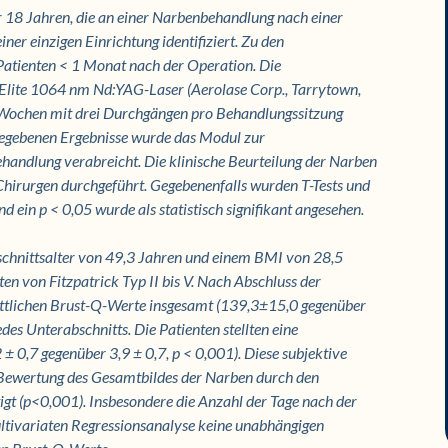
r 18 Jahren, die an einer Narbenbehandlung nach einer
ner einzigen Einrichtung identifiziert. Zu den
Patienten < 1 Monat nach der Operation. Die
Elite 1064 nm Nd:YAG-Laser (Aerolase Corp., Tarrytown,
 Wochen mit drei Durchgängen pro Behandlungssitzung
gegebenen Ergebnisse wurde das Modul zur
handlung verabreicht. Die klinische Beurteilung der Narben
Chirurgen durchgeführt. Gegebenenfalls wurden T-Tests und
 ein p < 0,05 wurde als statistisch signifikant angesehen.
chnittsalter von 49,3 Jahren und einem BMI von 28,5
en von Fitzpatrick Typ II bis V. Nach Abschluss der
ittlichen Brust-Q-Werte insgesamt (139,3±15,0 gegenüber
des Unterabschnitts. Die Patienten stellten eine
 ± 0,7 gegenüber 3,9 ± 0,7, p < 0,001). Diese subjektive
 Bewertung des Gesamtbildes der Narben durch den
igt (p<0,001). Insbesondere die Anzahl der Tage nach der
ultivariaten Regressionsanalyse keine unabhängigen