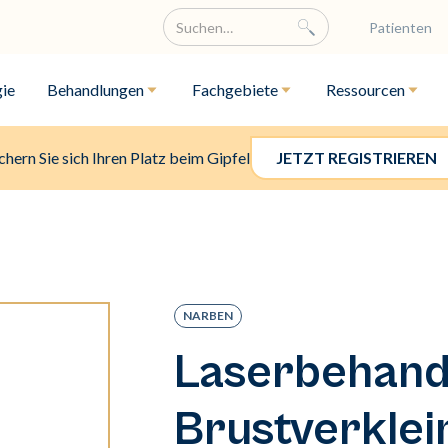
Patienten
ie
Behandlungen
Fachgebiete
Ressourcen
chern Sie sich Ihren Platz beim Gipfel
JETZT REGISTRIEREN
NARBEN
Laserbehand
Brustverkle