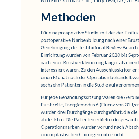
Neo Elite, Aerolase Cor., Tarrytown, NY) zur 
Methoden
Für eine prospektive Studie, mit der der Einf
postoperative Narbenbildung nach einer Brust
Genehmigung des Institutional Review Board ei
Einrichtung wurden von Februar 2020 bis Septe
nach einer Brustverkleinerung länger als ein
interessiert waren. Zu den Ausschlusskriterie
einen Monat nach der Operation behandelt wur
sechzehn Patienten in die Studie aufgenommen
Für jede Behandlungssitzung waren die Aerolas
Pulsbreite, Energiemodus 6 (Fluenz von 31 J/cm
wurden drei Durchgänge durchgeführt, die die
abdeckten. Die Patienten erhielten insgesamt 
Operationsnarben wurden vor und nach Abschl
einem plastischen Chirurgen untersucht.