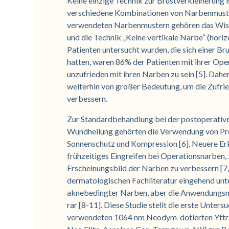
Keine einzige Technik zur Brustverkleinerung i
verschiedene Kombinationen von Narbenmuster
verwendeten Narbenmustern gehören das Wise
und die Technik „Keine vertikale Narbe“ (horizont
Patienten untersucht wurden, die sich einer 
hatten, waren 86% der Patienten mit ihrer Ope
unzufrieden mit ihren Narben zu sein [5]. Dahe
weiterhin von großer Bedeutung, um die Zufrie
verbessern.
Zur Standardbehandlung bei der postoperativ
Wundheilung gehörten die Verwendung von Pro
Sonnenschutz und Kompression [6]. Neuere Erke
frühzeitiges Eingreifen bei Operationsnarben, 
Erscheinungsbild der Narben zu verbessern [7,
dermatologischen Fachliteratur eingehend unt
aknebedingter Narben, aber die Anwendungsmö
rar [8-11]. Diese Studie stellt die erste Unte
verwendeten 1064 nm Neodym-dotierten Yttr