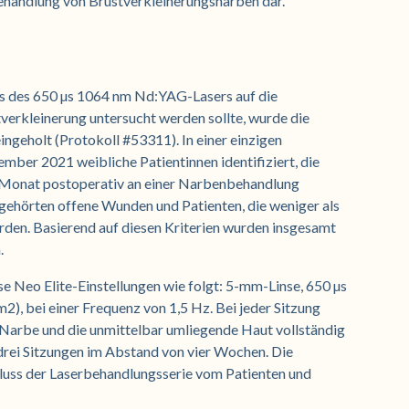
Behandlung von Brustverkleinerungsnarben dar.
luss des 650 µs 1064 nm Nd:YAG-Lasers auf die
verkleinerung untersucht werden sollte, wurde die
ngeholt (Protokoll #53311). In einer einzigen
mber 2021 weibliche Patientinnen identifiziert, die
en Monat postoperativ an einer Narbenbehandlung
n gehörten offene Wunden und Patienten, die weniger als
den. Basierend auf diesen Kriterien wurden insgesamt
.
e Neo Elite-Einstellungen wie folgt: 5-mm-Linse, 650 µs
2), bei einer Frequenz von 1,5 Hz. Bei jeder Sitzung
 Narbe und die unmittelbar umliegende Haut vollständig
drei Sitzungen im Abstand von vier Wochen. Die
uss der Laserbehandlungsserie vom Patienten und