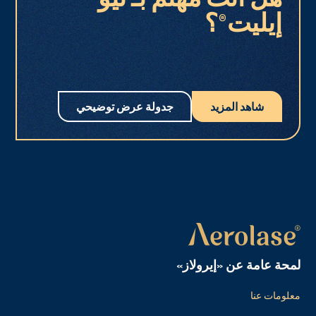
إيليت®؟
شاهد المزيد
جدولة عرض توضيحي
لمحة عامة عن «إيرولاز»
معلومات عنا