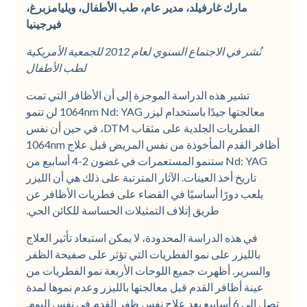
مارك غارفيلد، مدير عام، طب الأطفال، ويليامزبرغ،
فيرجينيا
نُشر في الاجتماع السنوي لعام 2012 للجمعية الأمريكية
لطب الأطفال
تشير هذه الدراسة الموجزة إلى أن الأظافر التي تمت
معالجتها جيدًا باستخدام ليزر 1064nm Nd: YAG لن تنمو
الفطريات الجلدية على مثقاب DTM، في حين أن نفس
أظافر القدم المأخوذة من نفس المريض قبل علاج 1064nm
Nd: YAG ستنمو المستعمرات في غضون 2-4 أسابيع من
تاريخ أخذ العينات. الآثار المترتبة على ذلك هي أن الليزر
يلعب دورًا أساسيًا في القضاء على فطريات الأظافر عن
طريق إتلاف التمثيلات الحساسة للكائن الحي.
في هذه الدراسة المحدودة، لا يمكن استبعاد تأثير العلاج
بالليزر على نمو الفطريات التي تؤثر على صفيحة الظفر
والسرير. أظهرت جميع اللوحات الأربعة نمو الفطريات من
عينة أظافر القدم قبل معالجتها بالليزر وعدم نموها لمدة
تصل إلى 6 أسابيع بعد علاج نفس ظفر القدم في نفس اليوم.