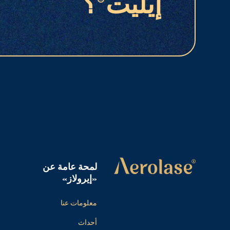
إيليت®؟
لمحة عامة عن
«إيرولاز»
معلومات عنا
أحداث