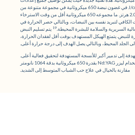
الطاقة الضرورية من 4 J/cm2 إلى 255 J/cm2 في غضون نبضة 650 ميكروثانية في مجموعة متنوعة من
الأحجام الموضعية وبمعدل تكرار سريع يصل إلى 2.0 هرتز. ما مجموعه 650 ميكروثانية أقل من وقت الاسترخاء
 الكافي لتبريد نفسه بين النبضات، وبالتالي حصر الحرارة في
19
الية السريرية والسلامة للبشرة المحيطة.
يتم تسليم النبض
ة للنبض. يتمتع الهيكل المستهدف بوقت أقل لفقدان الحرارة،
ى الجلد المحيط، وبالتالي يصل الهدف إلى درجة حرارة أعلى.
دفة إلى تدمير أكبر للأنسجة المستهدفة لتحقيق فعالية أعلى.
لقد أجرينا دراسة عشوائية مضبوطة لتقييم استخدام ليزر Nd:YAG بقدرة 650 ميكروثانية بدقة 1064 نانومتر
مقارنة بالخيال في علاج حب الشباب المتوسط إلى الشديد.