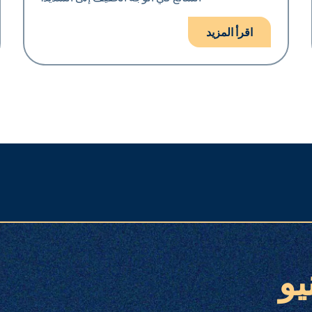
اقرأ المزيد
يو