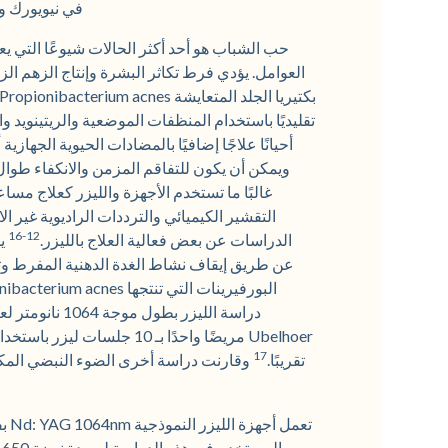
في نيويورك ون
حب الشباب هو أحد أكثر الحالات شيوعًا التي يعا
العوامل. يؤدي فرط تكاثر البشرة وإنتاج الزهم الزا
بكتيريا الجلد المتعايشة Propionibacterium acnes، مما يؤدي إلى التهاب لاحق.
تقليديًا باستخدام المنظفات الموضعية والريتينويد 
أحيانًا علاجًا إضافيًا بالمضادات الحيوية الجهازية أ
ويمكن أن يكون للتفاقم المزمن والانكفاء طوال 
غالبًا ما تستخدم الأجهزة والليزر كعلاج م
التقشير الكيميائي والترددات الراديوية غير الا
12-16
الدراسات عن بعض فعالية العلاج بالليزر.
يم
عن طريق إيقاف نشاط الغدة الدهنية المفرط وتخف
17
تقريبًا.
ا