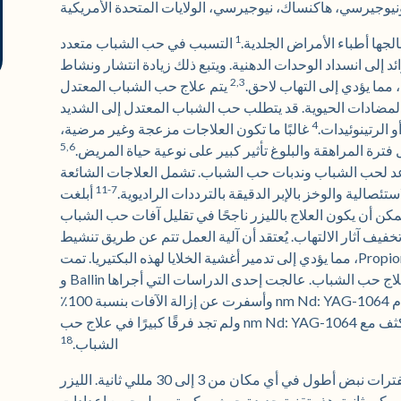
يوجيرسي، هاكنساك، نيوجيرسي، الولايات المتحدة الأمريكية
1
لجها أطباء الأمراض الجلدية.
التسبب في حب الشباب متعدد
ئد إلى انسداد الوحدات الدهنية. ويتبع ذلك زيادة انتشار ونشاط
2,3
يتم علاج حب الشباب المعتدل
والمضادات الحيوية. قد يتطلب حب الشباب المعتدل إلى الشديد
4
و الرتينوئيدات.
غالبًا ما تكون العلاجات مزعجة وغير مرضية،
5,6
فترة المراهقة والبلوغ تأثير كبير على نوعية حياة المريض.
ساعد لحب الشباب وندبات حب الشباب. تشمل العلاجات الشائعة
7-11
ستئصالية والوخز بالإبر الدقيقة بالترددات الراديوية.
أبلغت
كن أن يكون العلاج بالليزر ناجحًا في تقليل آفات حب الشباب
يف آثار الالتهاب. يُعتقد أن آلية العمل تتم عن طريق تنشيط
البورفيرينات التي تنتجها Propionibacterium acnes، مما يؤدي إلى تدمير أغشية الخلايا لهذه البكتيريا. تمت
دراسة الليزر بطول موجة 1064 نانومتر لعلاج حب الشباب. عالجت إحدى الدراسات التي أجراها Ballin و
Ubelhoer مريضًا واحدًا بـ 10 جلسات ليزر باستخدام 1064-nm Nd: YAG وأسفرت عن إزالة الآفات بنسبة 100٪
وقارنت دراسة أخرى الضوء النبضي المكثف مع 1064-nm Nd: YAG ولم تجد فرقًا كبيرًا في علاج حب
18
الشباب.
تعمل أجهزة الليزر النموذجية Nd: YAG 1064nm بفترات نبض أطول في أي مكان من 3 إلى 30 مللي ثانية. الليزر
لمستخدم في هذه الدراسة له مدة نبضة 650 ميكروثانية. هذه تقنية جديدة حيث يمكن توصيل جميع إعدادات