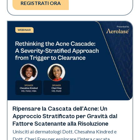
REGISTRATI ORA
Ripensare la Cascata dell'Acne: Un
Neo Elite
Approccio Stratificato per Gravità dal
Fattore Scatenante alla Risoluzione
Unisciti ai dermatologi Dott. Chesahna Kindred e
Dott. Cheri Frey per esplorare l'intera cascata