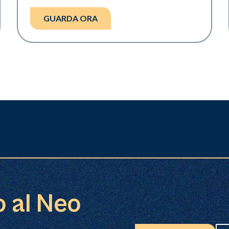
GUARDA ORA
o al Neo