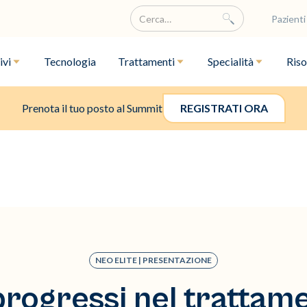
Pazienti
ivi
Tecnologia
Trattamenti
Specialità
Riso
Prenota il tuo posto al Summit
REGISTRATI ORA
NEO ELITE | PRESENTAZIONE
progressi nel trattame