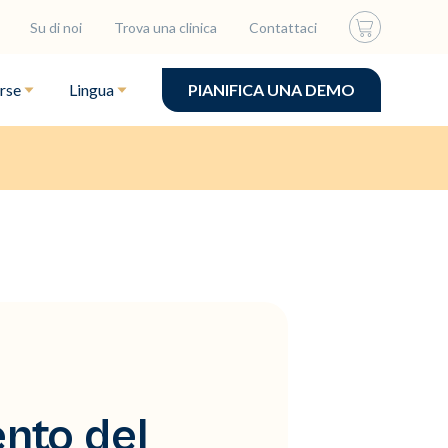
Su di noi
Trova una clinica
Contattaci
rse
Lingua
PIANIFICA UNA DEMO
nto del