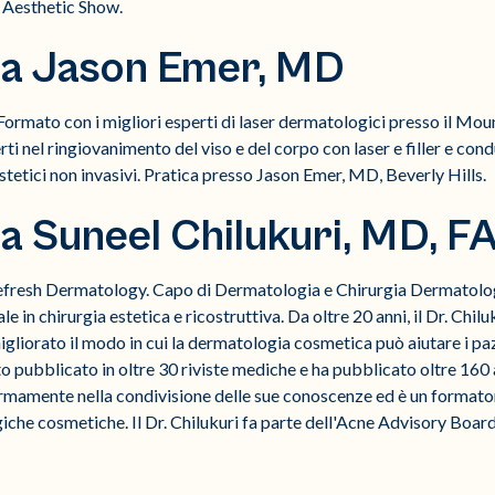
 Aesthetic Show.
da Jason Emer, MD
rmato con i migliori esperti di laser dermatologici presso il Mount
rti nel ringiovanimento del viso e del corpo con laser e filler e cond
stetici non invasivi. Pratica presso Jason Emer, MD, Beverly Hills.
a Suneel Chilukuri, MD, 
 Refresh Dermatology. Capo di Dermatologia e Chirurgia Dermatolog
le in chirurgia estetica e ricostruttiva. Da oltre 20 anni, il Dr. Chil
 migliorato il modo in cui la dermatologia cosmetica può aiutare i pa
tato pubblicato in oltre 30 riviste mediche e ha pubblicato oltre 160
 fermamente nella condivisione delle sue conoscenze ed è un format
he cosmetiche. Il Dr. Chilukuri fa parte dell'Acne Advisory Board 