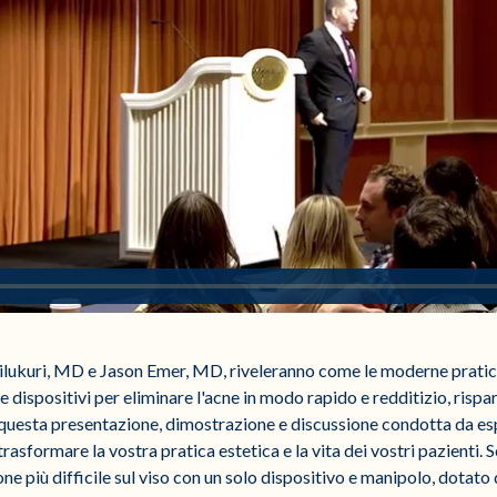
ilukuri, MD e Jason Emer, MD, riveleranno come le moderne pratich
le dispositivi per eliminare l'acne in modo rapido e redditizio, ris
 In questa presentazione, dimostrazione e discussione condotta da es
asformare la vostra pratica estetica e la vita dei vostri pazienti. 
ne più difficile sul viso con un solo dispositivo e manipolo, dota