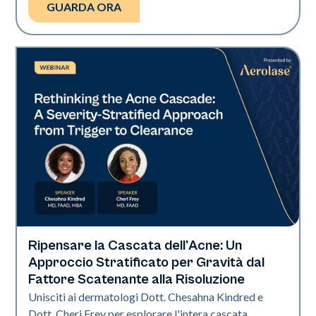
GUARDA ORA
Ripensare la Cascata dell'Acne: Un
Neo Elite
Approccio Stratificato per Gravità dal
Fattore Scatenante alla Risoluzione
Unisciti ai dermatologi Dott. Chesahna Kindred e
Dott. Cheri Frey per esplorare l'intera cascata