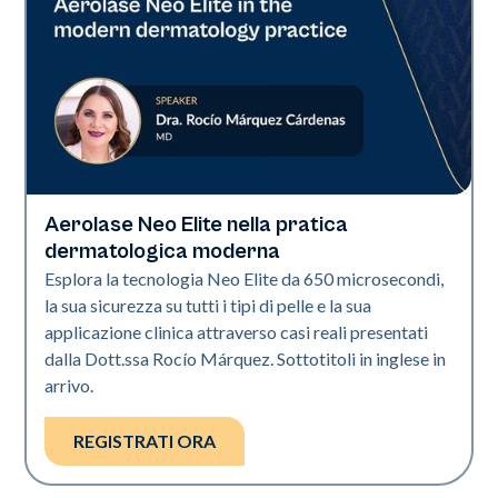
Aerolase Neo Elite nella pratica
Neo Elite
dermatologica moderna
Esplora la tecnologia Neo Elite da 650 microsecondi,
la sua sicurezza su tutti i tipi di pelle e la sua
applicazione clinica attraverso casi reali presentati
dalla Dott.ssa Rocío Márquez. Sottotitoli in inglese in
arrivo.
REGISTRATI ORA