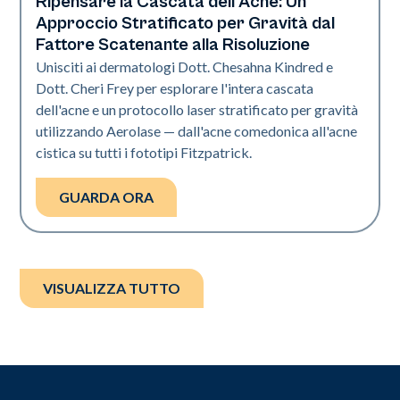
Ripensare la Cascata dell'Acne: Un
Neo Elite
Approccio Stratificato per Gravità dal
Fattore Scatenante alla Risoluzione
Unisciti ai dermatologi Dott. Chesahna Kindred e
Dott. Cheri Frey per esplorare l'intera cascata
dell'acne e un protocollo laser stratificato per gravità
utilizzando Aerolase — dall'acne comedonica all'acne
cistica su tutti i fototipi Fitzpatrick.
GUARDA ORA
VISUALIZZA TUTTO