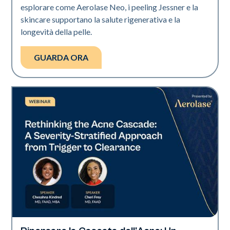
esplorare come Aerolase Neo, i peeling Jessner e la
skincare supportano la salute rigenerativa e la
longevità della pelle.
GUARDA ORA