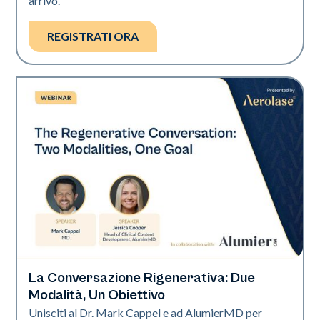
arrivo.
REGISTRATI ORA
La Conversazione Rigenerativa: Due
Neo Elite
Modalità, Un Obiettivo
Unisciti al Dr. Mark Cappel e ad AlumierMD per