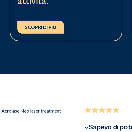
attività.
SCOPRI DI PIÙ
«Sapevo di pot