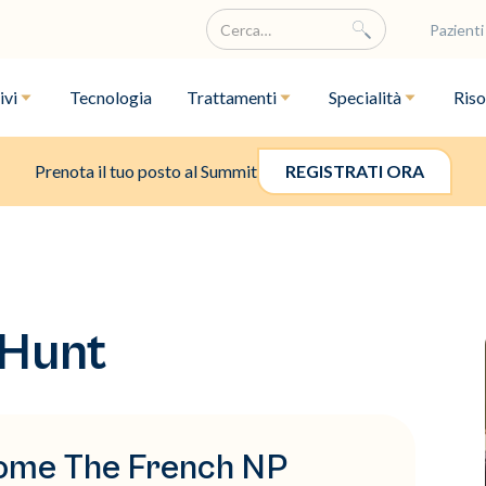
Pazienti
ivi
Tecnologia
Trattamenti
Specialità
Riso
Prenota il tuo posto al Summit
REGISTRATI ORA
 Hunt
i come The French NP