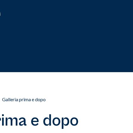
i
Galleria prima e dopo
prima e dopo