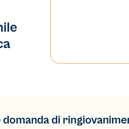
ile
ca
 domanda di ringiovanimen