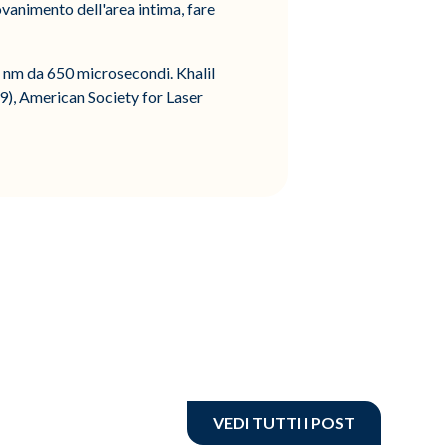
ovanimento dell'area intima, fare
4 nm da 650 microsecondi. Khalil
), American Society for Laser
VEDI TUTTI I POST