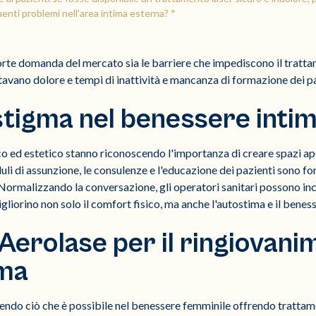
uenti problemi nell'area intima esterna? *
 forte domanda del mercato sia le barriere che impediscono il tratt
vano dolore e tempi di inattività e mancanza di formazione dei pa
tigma nel benessere inti
ico ed estetico stanno riconoscendo l'importanza di creare spazi ape
uli di assunzione, le consulenze e l'educazione dei pazienti sono f
Normalizzando la conversazione, gli operatori sanitari possono inc
gliorino non solo il comfort fisico, ma anche l'autostima e il benes
 Aerolase per il ringiovan
ima
endo ciò che è possibile nel benessere femminile offrendo trattamen