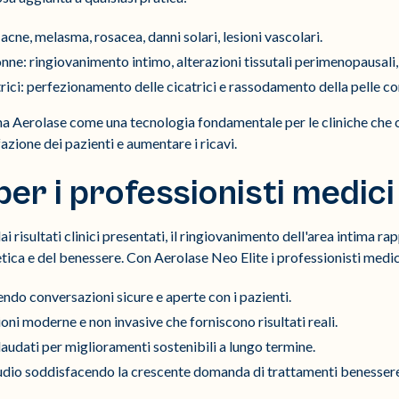
cne, melasma, rosacea, danni solari, lesioni vascolari.
onne: ringiovanimento intimo, alterazioni tissutali perimenopausali,
trici: perfezionamento delle cicatrici e rassodamento della pelle co
na Aerolase come una tecnologia fondamentale per le cliniche che c
azione dei pazienti e aumentare i ricavi.
per i professionisti medici
risultati clinici presentati, il ringiovanimento dell'area intima ra
etica e del benessere. Con Aerolase Neo Elite i professionisti medic
do conversazioni sicure e aperte con i pazienti.
ioni moderne e non invasive che forniscono risultati reali.
audati per miglioramenti sostenibili a lungo termine.
tudio soddisfacendo la crescente domanda di trattamenti benessere