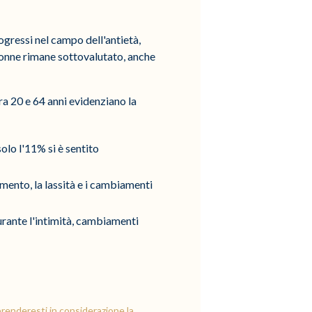
ogressi nel campo dell'antietà,
 donne rimane sottovalutato, anche
ra 20 e 64 anni evidenziano la
olo l'11% si è sentito
imento, la lassità e i cambiamenti
urante l'intimità, cambiamenti
prenderesti in considerazione la