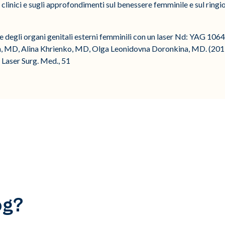
i clinici e sugli approfondimenti sul benessere femminile e sul ringi
e degli organi genitali esterni femminili con un laser Nd: YAG 106
n, MD, Alina Khrienko, MD, Olga Leonidovna Doronkina, MD. (2019
Laser Surg. Med., 51
og?