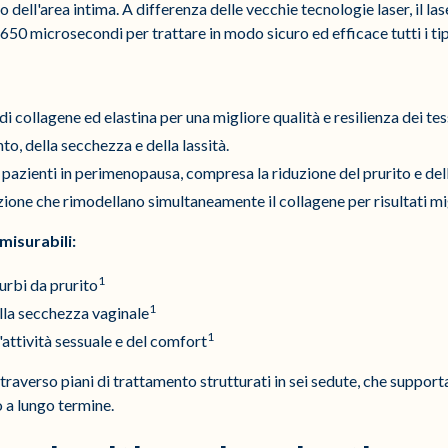
o dell'area intima. A differenza delle vecchie tecnologie laser, il 
50 microsecondi per trattare in modo sicuro ed efficace tutti i tipi 
i collagene ed elastina per una migliore qualità e resilienza dei tes
o, della secchezza e della lassità.
i pazienti in perimenopausa, compresa la riduzione del prurito e de
ione che rimodellano simultaneamente il collagene per risultati mig
 misurabili:
1
urbi da prurito
1
la secchezza vaginale
1
attività sessuale e del comfort
attraverso piani di trattamento strutturati in sei sedute, che suppor
 a lungo termine.