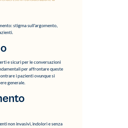
amento: stigma sull'argomento,
zienti.
mo
rti e sicuri per le conversazioni
ondamentali per affrontare queste
ontrare i pazienti ovunque si
sere generale.
imento
ti non invasivi, indolori e senza