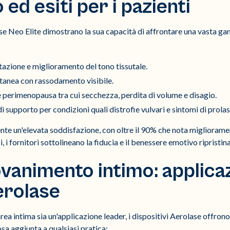
 ed esiti per i pazienti
lase Neo Elite dimostrano la sua capacità di affrontare una vasta 
azione e miglioramento del tono tissutale.
utanea con rassodamento visibile.
perimenopausa tra cui secchezza, perdita di volume e disagio.
i supporto per condizioni quali distrofie vulvari e sintomi di prolas
nte un'elevata soddisfazione, con oltre il 90% che nota migliorament
ici, i fornitori sottolineano la fiducia e il benessere emotivo ripristi
iovanimento intimo: applicaz
erolase
ea intima sia un'applicazione leader, i dispositivi Aerolase offrono 
sa aggiunta a qualsiasi pratica: