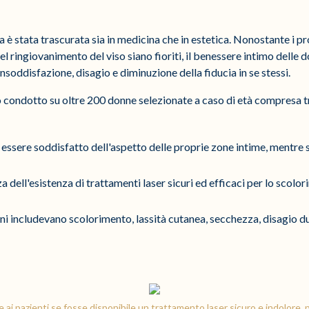
 è stata trascurata sia in medicina che in estetica. Nonostante i pr
l ringiovanimento del viso siano fioriti, il benessere intimo delle
insoddisfazione, disagio e diminuzione della fiducia in se stessi.
io condotto su oltre 200 donne selezionate a caso di età compresa t
 essere soddisfatto dell'aspetto delle proprie zone intime, mentre s
 dell'esistenza di trattamenti laser sicuri ed efficaci per lo scolor
ni includevano scolorimento, lassità cutanea, secchezza, disagio d
 ai pazienti se fosse disponibile un trattamento laser sicuro e indolore, 