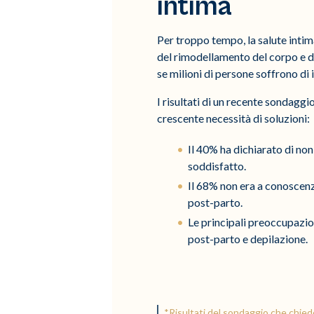
intima
Per troppo tempo, la salute intima
del rimodellamento del corpo e de
se milioni di persone soffrono di 
I risultati di un recente sondagg
crescente necessità di soluzioni:
Il 40% ha dichiarato di non
soddisfatto.
Il 68% non era a conoscenza
post-parto.
Le principali preoccupazio
post-parto e depilazione.
*Risultati del sondaggio che chiede