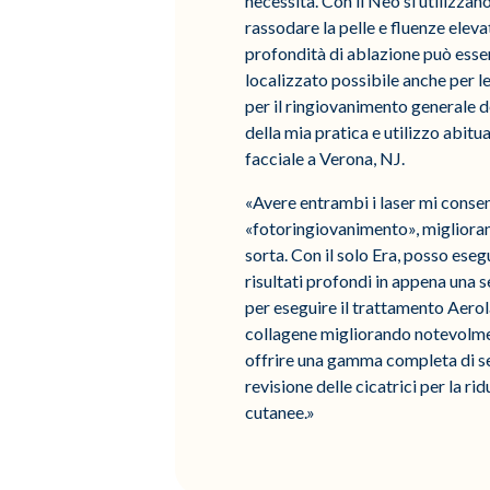
necessità. Con il Neo si utilizza
rassodare la pelle e fluenze elevat
profondità di ablazione può esser
localizzato possibile anche per le
per il ringiovanimento generale d
della mia pratica e utilizzo abit
facciale a Verona, NJ.
«Avere entrambi i laser mi consen
«fotoringiovanimento», migliorand
sorta. Con il solo Era, posso ese
risultati profondi in appena una
per eseguire il trattamento Aer
collagene migliorando notevolment
offrire una gamma completa di ser
revisione delle cicatrici per la ri
cutanee.»