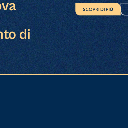
ova
SCOPRI DI PIÙ
to di