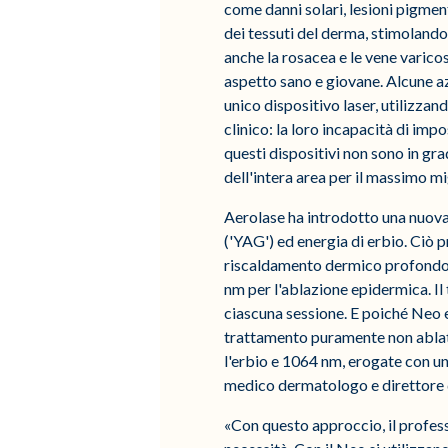
come danni solari, lesioni pigmen
dei tessuti del derma, stimoland
anche la rosacea e le vene varicos
aspetto sano e giovane. Alcune a
unico dispositivo laser, utilizzan
clinico: la loro incapacità di imp
questi dispositivi non sono in gr
dell'intera area per il massimo m
Aerolase ha introdotto una nuov
('YAG') ed energia di erbio. Ciò p
riscaldamento dermico profondo,
nm per l'ablazione epidermica. Il
ciascuna sessione. E poiché Neo ed
trattamento puramente non ablati
l'erbio e 1064 nm, erogate con un
medico dermatologo e direttore 
«Con questo approccio, il profess