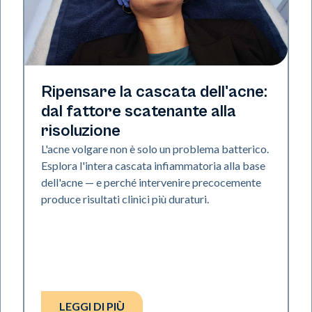
Salute della pelle
Ripensare la cascata dell'acne:
dal fattore scatenante alla
risoluzione
L'acne volgare non è solo un problema batterico.
Esplora l'intera cascata infiammatoria alla base
dell'acne — e perché intervenire precocemente
produce risultati clinici più duraturi.
LEGGI DI PIÙ