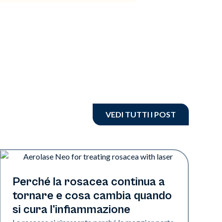
VEDI TUTTI I POST
Salute della pelle
Perché la rosacea continua a
tornare e cosa cambia quando
si cura l'infiammazione