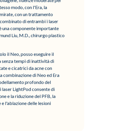
 collagene, fluenze moderate per
stesso modo, con l'Era, la
i mirate, con un trattamento
o combinato di entrambi i laser
iso è una componente importante
dmund Liu, M.D., chirurgo plastico
lo il Neo, posso eseguire il
senza tempi di inattività di
tate e cicatrici da acne con
 la combinazione di Neo ed Era
modellamento profondo del
i laser LightPod consente di
ne e la riduzione del PFB, la
 e l'ablazione delle lesioni