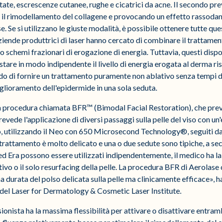
tate, escrescenze cutanee, rughe e cicatrici da acne. Il secondo p
o il rimodellamento del collagene e provocando un effetto rassodan
e. Se si utilizzano le giuste modalità, è possibile ottenere tutte que
ziende produttrici di laser hanno cercato di combinare il trattame
do schemi frazionari di erogazione di energia. Tuttavia, questi disp
ostare in modo indipendente il livello di energia erogata al derma ris
ado di fornire un trattamento puramente non ablativo senza tempi di 
iglioramento dell'epidermide in una sola seduta.
a procedura chiamata BFR™ (Bimodal Facial Restoration), che pr
revede l'applicazione di diversi passaggi sulla pelle del viso con un
 utilizzando il Neo con 650 Microsecond Technology®, seguiti da
 trattamento è molto delicato e una o due sedute sono tipiche, a sec
 Era possono essere utilizzati indipendentemente, il medico ha la fl
vo o il solo resurfacing della pelle. La procedura BFR di Aerolas
a durata del polso delicata sulla pelle ma clinicamente efficace», h
del Laser for Dermatology & Cosmetic Laser Institute.
ionista ha la massima flessibilità per attivare o disattivare entram