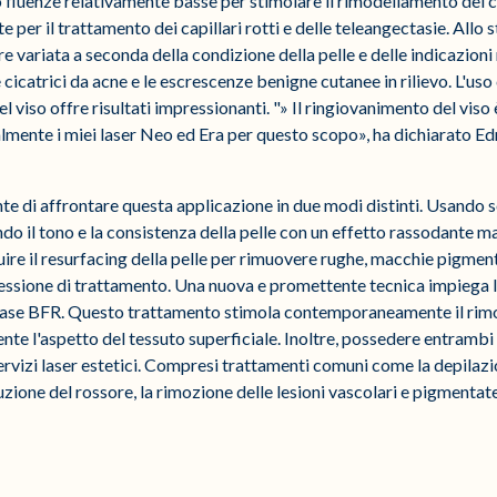
no fluenze relativamente basse per stimolare il rimodellamento del
e per il trattamento dei capillari rotti e delle teleangectasie. Allo 
e variata a seconda della condizione della pelle e delle indicazion
 cicatrici da acne e le escrescenze benigne cutanee in rilievo. L'us
el viso offre risultati impressionanti. "» Il ringiovanimento del v
ualmente i miei laser Neo ed Era per questo scopo», ha dichiarato E
te di affrontare questa applicazione in due modi distinti. Usando so
o il tono e la consistenza della pelle con un effetto rassodante ma 
guire il resurfacing della pelle per rimuovere rughe, macchie pigmen
 sessione di trattamento. Una nuova e promettente tecnica impiega
olase BFR. Questo trattamento stimola contemporaneamente il ri
e l'aspetto del tessuto superficiale. Inoltre, possedere entrambi 
vizi laser estetici. Compresi trattamenti comuni come la depilazio
duzione del rossore, la rimozione delle lesioni vascolari e pigmentate