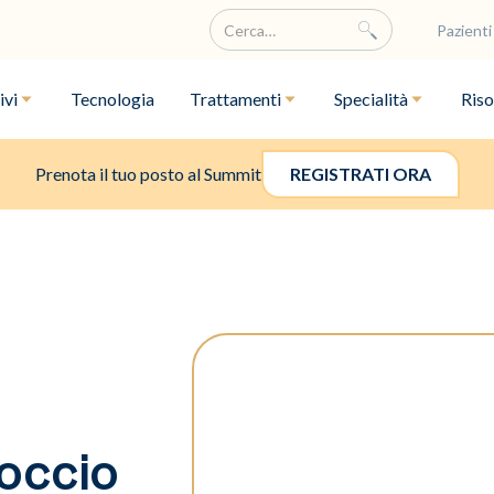
Pazienti
ivi
Tecnologia
Trattamenti
Specialità
Riso
Prenota il tuo posto al Summit
REGISTRATI ORA
occio