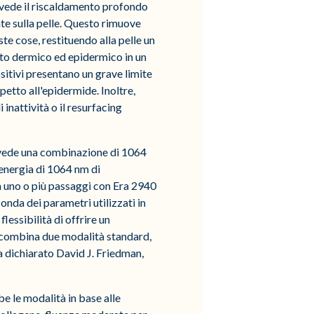
revede il riscaldamento profondo
te sulla pelle. Questo rimuove
ste cose, restituendo alla pelle un
nto dermico ed epidermico in un
ositivi presentano un grave limite
petto all'epidermide. Inoltre,
inattività o il resurfacing
evede una combinazione di 1064
'energia di 1064 nm di
 uno o più passaggi con Era 2940
onda dei parametri utilizzati in
essibilità di offrire un
e combina due modalità standard,
a dichiarato David J. Friedman,
be le modalità in base alle