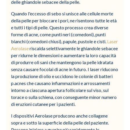
delle ghiandole sebacee della pelle.
Quando l'eccesso di sebo si unisce alle cellule morte
della pelle per bloccare i pori, ne risentono tutte le età
e tutti i tipi di pelle. Questo processo crea diverse
forme di acne, come punti neri (comedoni), punti
bianchi (comedoni chiusi), papule, pustole e cisti.
Laser
Aerolase
riscalda selettivamente le ghiandole sebacee
per ridurne le dimensioni e aumentare la loro capacità
di produrre oli sani che mantengono la pelle idratata
senza causare focolai di acne in futuro. I laser riducono
la produzione di olio e uccidono le colonie di batteri
p.acnes che causano infiammazioni e arrossamenti
intorno a ciascuna apertura follicolare sul viso, sul
torace o sulla schiena, con conseguente minor numero
di eruzioni cutanee per i pazienti.
I dispositivi Aerolase producono anche collagene
sopra e sotto la superficie della pelle del paziente.
Possono iniziare a guarire più rapidamente le