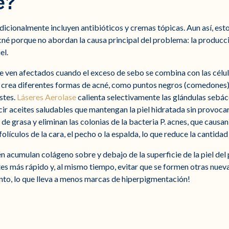
é?
dicionalmente incluyen antibióticos y cremas tópicas. Aun así, est
acné porque no abordan la causa principal del problema: la producc
el.
se ven afectados cuando el exceso de sebo se combina con las célul
o crea diferentes formas de acné, como puntos negros (comedones
istes.
Láseres Aerolase
calienta selectivamente las glándulas sebác
r aceites saludables que mantengan la piel hidratada sin provocar 
de grasa y eliminan las colonias de la bacteria P. acnes, que causa
folículos de la cara, el pecho o la espalda, lo que reduce la cantida
n acumulan colágeno sobre y debajo de la superficie de la piel de
es más rápido y, al mismo tiempo, evitar que se formen otras nueva
nto, lo que lleva a menos marcas de hiperpigmentación!