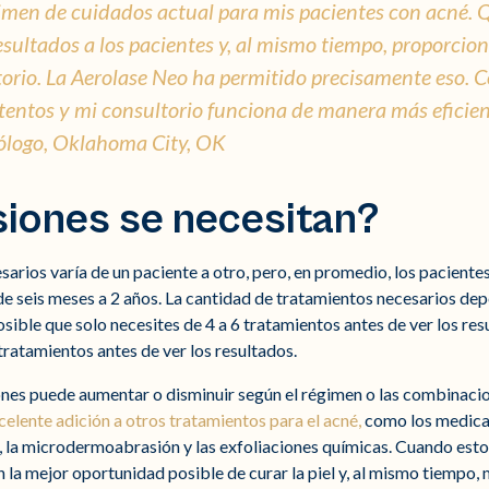
imen de cuidados actual para mis pacientes con acné. 
sultados a los pacientes y, al mismo tiempo, proporcion
torio. La Aerolase Neo ha permitido precisamente eso. 
tentos y mi consultorio funciona de manera más eficien
logo, Oklahoma City, OK
iones se necesitan?
arios varía de un paciente a otro, pero, en promedio, los paciente
de seis meses a 2 años. La cantidad de tratamientos necesarios dep
posible que solo necesites de 4 a 6 tratamientos antes de ver los res
tratamientos antes de ver los resultados.
ones puede aumentar o disminuir según el régimen o las combinacion
celente adición a otros tratamientos para el acné,
como los medicam
co, la microdermoabrasión y las exfoliaciones químicas. Cuando es
n la mejor oportunidad posible de curar la piel y, al mismo tiempo,