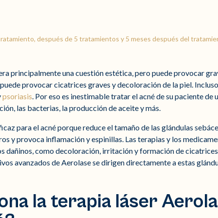
 tratamiento, después de 5 tratamientos y 5 meses después del tratamie
era principalmente una cuestión estética, pero puede provocar gra
 puede provocar cicatrices graves y decoloración de la piel. Inclu
y
psoriasis
. Por eso es inestimable tratar el acné de su paciente d
ión, las bacterias, la producción de aceite y más.
ficaz para el acné porque reduce el tamaño de las glándulas sebác
os y provoca inflamación y espinillas. Las terapias y los medicame
 dañinos, como decoloración, irritación y formación de cicatrices, 
itivos avanzados de Aerolase se dirigen directamente a estas glánd
na la terapia láser Aerol