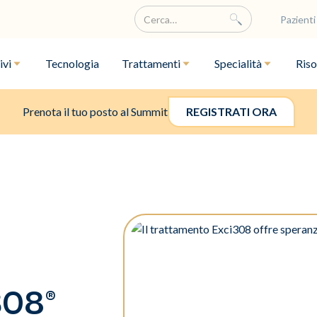
Pazienti
ivi
Tecnologia
Trattamenti
Specialità
Riso
Prenota il tuo posto al Summit
REGISTRATI ORA
308®