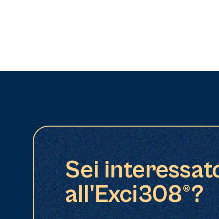
Sei interessat
all'Exci308®?