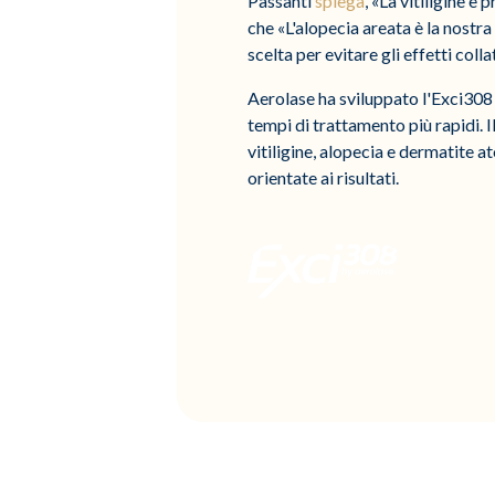
Passanti
spiega
, «La vitiligine è
che «L'alopecia areata è la nostr
scelta per evitare gli effetti colla
Aerolase ha sviluppato l'Exci308 
tempi di trattamento più rapidi. I
vitiligine, alopecia e dermatite a
orientate ai risultati.