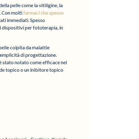
la pelle come la vitiligine, la
a. Con molti
farmaci che spesso
ltati immediati. Spesso
 dispositivi per fototerapia, in
pelle colpita da malattie
semplicità di progettazione.
i è stato notato come efficace nel
de topico o un inibitore topico