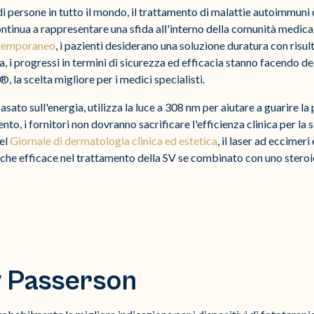
 persone in tutto il mondo, il trattamento di malattie autoimmuni del
ontinua a rappresentare una sfida all'interno della comunità medic
 temporaneo
, i pazienti desiderano una soluzione duratura con risu
 i progressi in termini di sicurezza ed efficacia stanno facendo dei
, la scelta migliore per i medici specialisti.
sato sull'energia, utilizza la luce a 308 nm per aiutare a guarire la 
o, i fornitori non dovranno sacrificare l'efficienza clinica per la 
el
Giornale di dermatologia clinica ed estetica
, il laser ad eccimer
re che efficace nel trattamento della SV se combinato con uno steroi
y Passerson