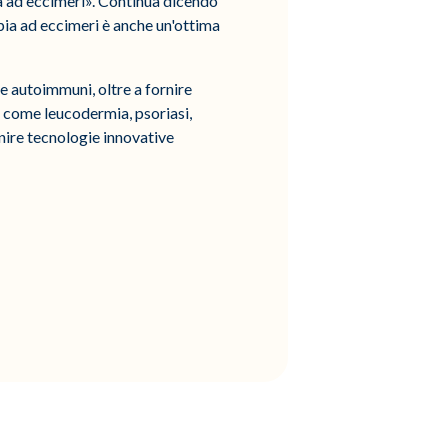
pia ad eccimeri». Continua dicendo
apia ad eccimeri è anche un'ottima
e autoimmuni, oltre a fornire
ni come leucodermia, psoriasi,
rnire tecnologie innovative