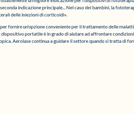
 probabilmente la migliore indicazione per i dispositivi di fototera
a seconda indicazione principale... Nel caso dei bambini, la fototer
terali delle iniezioni di corticoidi».
per fornire un'opzione conveniente per il trattamento delle malatti
l dispositivo portatile è in grado di aiutare ad affrontare condizio
topica. Aerolase continua a guidare il settore quando si tratta di fo