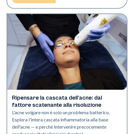
Ripensare la cascata dell'acne: dal
Salute della pelle
fattore scatenante alla risoluzione
L'acne volgare non è solo un problema batterico.
Esplora l'intera cascata infiammatoria alla base
dell'acne — e perché intervenire precocemente
produce risultati clinici più duraturi.