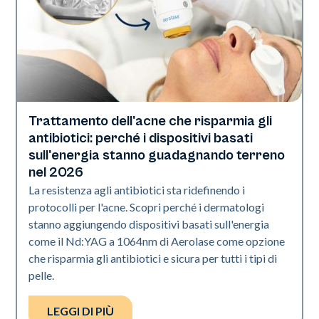
Trattamento dell'acne che risparmia gli
Salute della pelle
antibiotici: perché i dispositivi basati
sull'energia stanno guadagnando terreno
nel 2026
La resistenza agli antibiotici sta ridefinendo i
protocolli per l'acne. Scopri perché i dermatologi
stanno aggiungendo dispositivi basati sull'energia
come il Nd:YAG a 1064nm di Aerolase come opzione
che risparmia gli antibiotici e sicura per tutti i tipi di
pelle.
LEGGI DI PIÙ