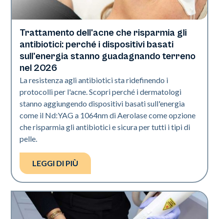
Trattamento dell'acne che risparmia gli
Salute della pelle
antibiotici: perché i dispositivi basati
sull'energia stanno guadagnando terreno
nel 2026
La resistenza agli antibiotici sta ridefinendo i
protocolli per l'acne. Scopri perché i dermatologi
stanno aggiungendo dispositivi basati sull'energia
come il Nd:YAG a 1064nm di Aerolase come opzione
che risparmia gli antibiotici e sicura per tutti i tipi di
pelle.
LEGGI DI PIÙ