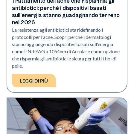
Trattamento dell'acne che risparmia gli
Salute della pelle
antibiotici: perché i dispositivi basati
sull'energia stanno guadagnando terreno
nel 2026
La resistenza agli antibiotici sta ridefinendo i
protocolli per l'acne. Scopri perché i dermatologi
stanno aggiungendo dispositivi basati sull'energia
come il Nd:YAG a 1064nm di Aerolase come opzione
che risparmia gli antibiotici e sicura per tutti i tipi di
pelle.
LEGGI DI PIÙ