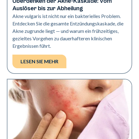
Überdenken der Akne-Kaskade: Vom
Gesundheit der Haut
Auslöser bis zur Abheilung
Akne vulgaris ist nicht nur ein bakterielles Problem.
Entdecken Sie die gesamte Entzündungskaskade, die
Akne zugrunde liegt — und warum ein frühzeitiges,
gezieltes Vorgehen zu dauerhafteren klinischen
Ergebnissen führt.
LESEN SIE MEHR