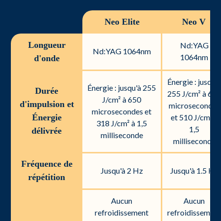
Neo Elite
Neo V
Longueur
Nd:YAG
Nd:YAG 1064nm
1064nm
d'onde
Énergie : jusqu'
Énergie : jusqu'à 255
Durée
255 J/cm² à 65
J/cm² à 650
d'impulsion et
microsecondes
microsecondes et
Énergie
et 510 J/cm² à
318 J/cm² à 1,5
1,5
délivrée
milliseconde
milliseconde
Fréquence de
Jusqu'à 2 Hz
Jusqu'à 1.5 Hz
répétition
Aucun
Aucun
refroidissement
refroidissemen