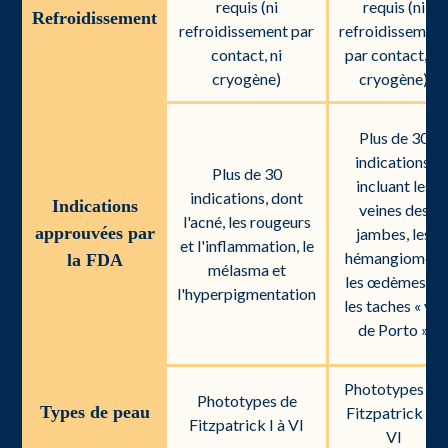
requis (ni
requis (ni
Refroidissement
refroidissement par
refroidissemen
contact, ni
par contact, ni
cryogène)
cryogène)
Plus de 30
indications,
Plus de 30
incluant les
indications, dont
Indications
veines des
l'acné, les rougeurs
approuvées par
jambes, les
et l'inflammation, le
hémangiomes,
la FDA
mélasma et
les œdèmes et
l'hyperpigmentation
les taches « vin
de Porto »
Phototypes de
Phototypes de
Types de peau
Fitzpatrick I à
Fitzpatrick I à VI
VI