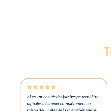
T
« Les varicosités des jambes peuvent être
difficiles à éliminer complètement en
raison des limites de la sclérothérapie ou