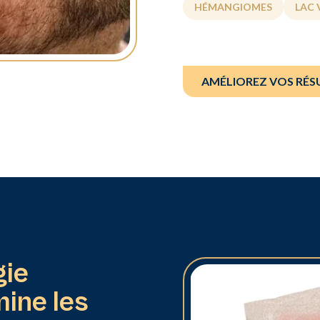
HÉMANGIOMES
LAC 
AMÉLIOREZ VOS RÉS
gie
mine les