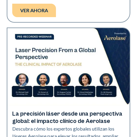
VER AHORA
La precisión láser desde una perspectiva
Era Elite | Neo Elite | Presentaciones
global: el impacto clínico de Aerolase
Descubra cómo los expertos globales utilizan los
láseres Aerolase para elevar los resultados, ampliar