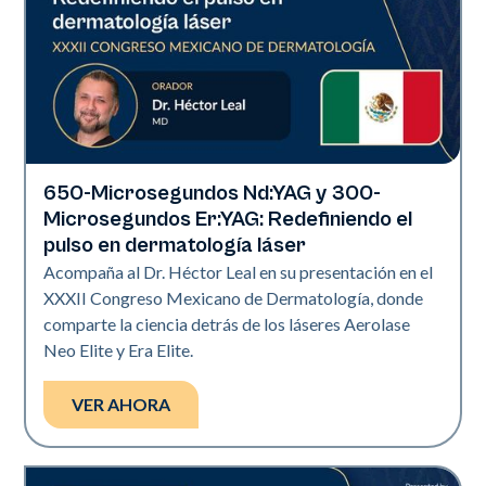
650-Microsegundos Nd:YAG y 300-
Era Elite | Neo Elite | Presentaciones
Microsegundos Er:YAG: Redefiniendo el
pulso en dermatología láser
Acompaña al Dr. Héctor Leal en su presentación en el
XXXII Congreso Mexicano de Dermatología, donde
comparte la ciencia detrás de los láseres Aerolase
Neo Elite y Era Elite.
VER AHORA