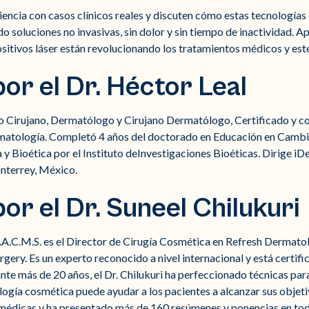
ncia con casos clínicos reales y discuten cómo estas tecnologías
 soluciones no invasivas, sin dolor y sin tiempo de inactividad. 
sitivos láser están revolucionando los tratamientos médicos y esté
or el Dr. Héctor Leal
co Cirujano, Dermatólogo y Cirujano Dermatólogo, Certificado y co
matología. Completó 4 años del doctorado en Educación en Cambi
a y Bioética por el Instituto deInvestigaciones Bioéticas. Dirige i
nterrey, México.
or el Dr. Suneel Chilukuri
 F.A.C.M.S. es el Director de Cirugía Cosmética en Refresh Dermato
ry. Es un experto reconocido a nivel internacional y está certific
te más de 20 años, el Dr. Chilukuri ha perfeccionado técnicas para e
gía cosmética puede ayudar a los pacientes a alcanzar sus objetiv
 médicas y ha presentado más de 160 resúmenes y ponencias en to