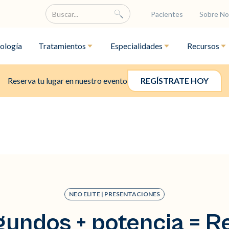
Pacientes
Sobre No
ología
Tratamientos
Especialidades
Recursos
Reserva tu lugar en nuestro evento
REGÍSTRATE HOY
NEO ELITE | PRESENTACIONES
undos + potencia = R