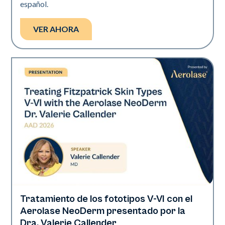
español.
VER AHORA
Tratamiento de los fototipos V-VI con el
Neo Elite | Presentaciones
Aerolase NeoDerm presentado por la
Dra. Valerie Callender