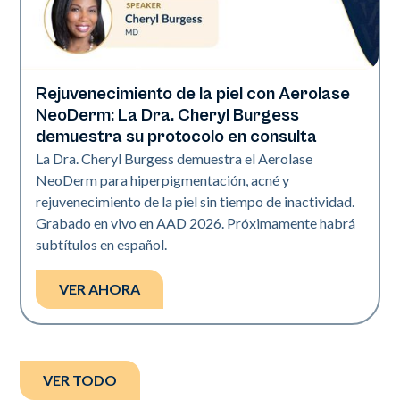
Rejuvenecimiento de la piel con Aerolase
Neo Elite | Presentaciones
NeoDerm: La Dra. Cheryl Burgess
demuestra su protocolo en consulta
La Dra. Cheryl Burgess demuestra el Aerolase
NeoDerm para hiperpigmentación, acné y
rejuvenecimiento de la piel sin tiempo de inactividad.
Grabado en vivo en AAD 2026. Próximamente habrá
subtítulos en español.
VER AHORA
VER TODO