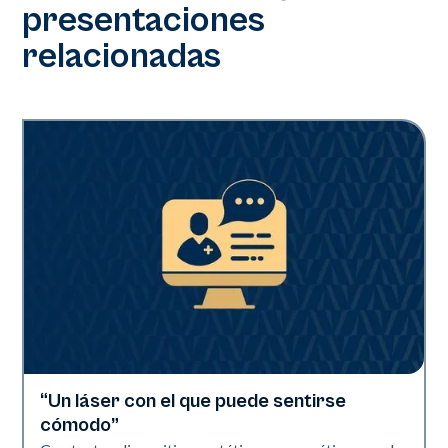
presentaciones
relacionadas
“Un láser con el que puede sentirse
Neo Elite | Vídeos
cómodo”