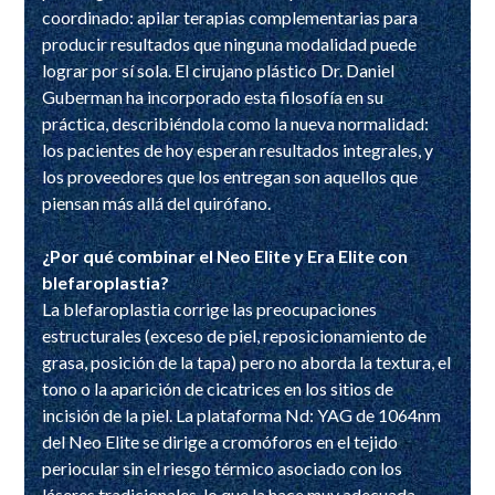
coordinado: apilar terapias complementarias para
producir resultados que ninguna modalidad puede
lograr por sí sola. El cirujano plástico Dr. Daniel
Guberman ha incorporado esta filosofía en su
práctica, describiéndola como la nueva normalidad:
los pacientes de hoy esperan resultados integrales, y
los proveedores que los entregan son aquellos que
piensan más allá del quirófano.
¿Por qué combinar el Neo Elite y Era Elite con
blefaroplastia?
La blefaroplastia corrige las preocupaciones
estructurales (exceso de piel, reposicionamiento de
grasa, posición de la tapa) pero no aborda la textura, el
tono o la aparición de cicatrices en los sitios de
incisión de la piel. La plataforma Nd: YAG de 1064nm
del Neo Elite se dirige a cromóforos en el tejido
periocular sin el riesgo térmico asociado con los
láseres tradicionales, lo que la hace muy adecuada