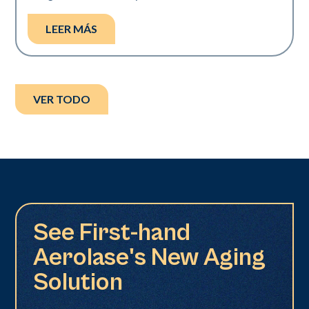
LEER MÁS
VER TODO
See First-hand
Aerolase's New Aging
Solution