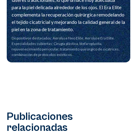
para la piel delicada alrededor de los ojos. El Era Elite
complementa la recuperación quirúrgica remodelando
el tejido cicatricial y mejorando la calidad general de la
piel en la zona de tratamiento.
Dispositivos destacados: Aerolase Neo Elite, Aerolase Era Elite.
Especialidades cubiertas: Cirugía plástica, blefaroplastia,
rejuvenecimiento periocular, tratamiento quirúrgico de cicatrices,
combinación de protocolos estéticos.
Publicaciones
relacionadas