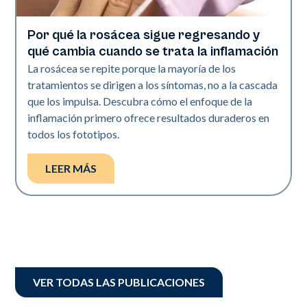
Por qué la rosácea sigue regresando y
Salud de la piel
qué cambia cuando se trata la inflamación
La rosácea se repite porque la mayoría de los
tratamientos se dirigen a los síntomas, no a la cascada
que los impulsa. Descubra cómo el enfoque de la
inflamación primero ofrece resultados duraderos en
todos los fototipos.
LEER MÁS
VER TODAS LAS PUBLICACIONES