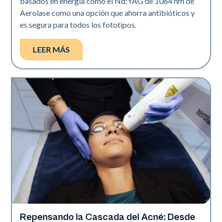
basados en energía como el Nd:YAG de 1064 nm de
Aerolase como una opción que ahorra antibióticos y
es segura para todos los fototipos.
LEER MÁS
Repensando la Cascada del Acné: Desde
Salud de la piel