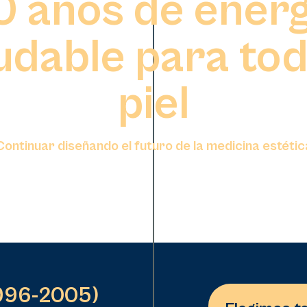
0 años de energ
udable para tod
piel
Continuar diseñando el futuro de la medicina estétic
996-2005)