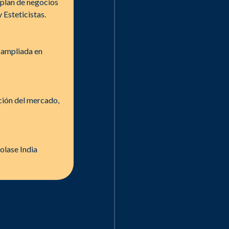
 plan de negocios
 Esteticistas.
 ampliada en
ción del mercado,
olase India