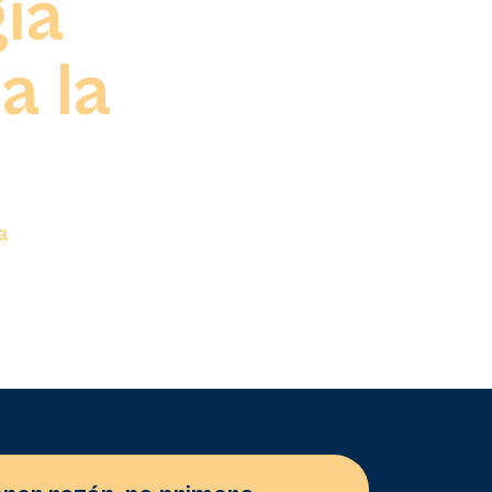
ía
a la
a