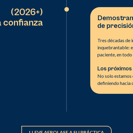
(2026+)
Demostrand
a confianza
de precisió
Tres décadas de 
inquebrantable: e
paciente, en tod
Los próximos
No solo estamos 
definiendo hacia d
LLEVE AEROLASE A SU PRÁCTICA