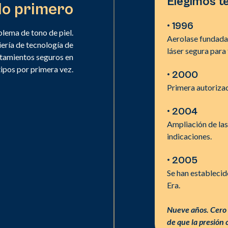
Elegimos te
 lo primero
• 1996
oblema de tono de piel.
Aerolase fundada 
ería de tecnología de
láser segura para 
atamientos seguros en
tipos por primera vez.
• 2000
Primera autorizac
• 2004
Ampliación de las
indicaciones.
• 2005
Se han estableci
Era.
Nueve años. Cero 
de que la presión 