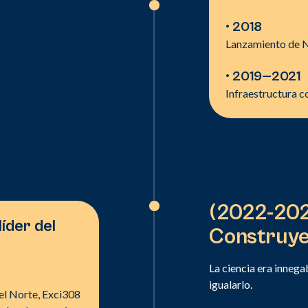
• 2018
Lanzamiento de Ne
• 2019
—
2021
Infraestructura c
(2022-20
líder del
Construye
La ciencia era inneg
igualarlo.
el Norte, Exci308