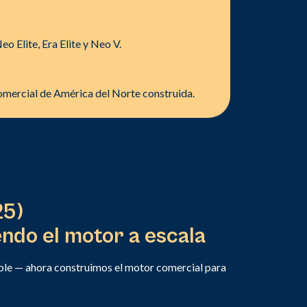
o Elite, Era Elite y Neo V.
omercial de América del Norte construida.
25)
ndo el motor a escala
able — ahora construimos el motor comercial para