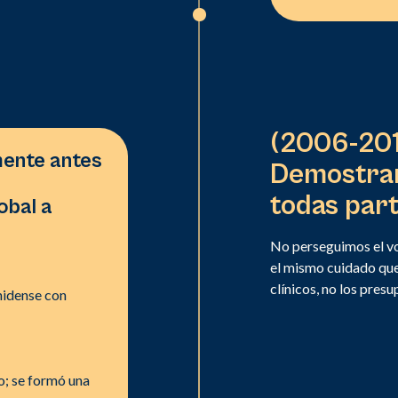
(2006-20
ente antes
Demostran
todas par
obal a
.
No perseguimos el vo
el mismo cuidado que
clínicos, no los pres
nidense con
o; se formó una