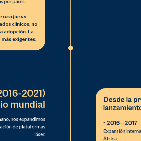
s por pares.
e caso fue un
dos clínicos, no
la adopción. La
s más exigentes.
2016-2021)
Desde la p
rio mundial
lanzamiento
a mano, nos expandimos
• 2016
—
2017
ración de plataformas
Expansión interna
láser.
África.