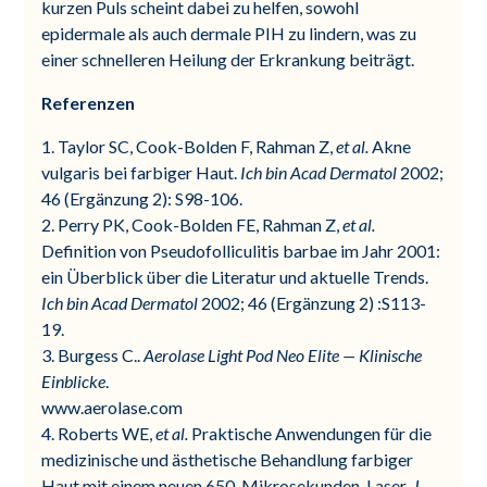
kurzen Puls scheint dabei zu helfen, sowohl
epidermale als auch dermale PIH zu lindern, was zu
einer schnelleren Heilung der Erkrankung beiträgt.
Referenzen
1. Taylor SC, Cook-Bolden F, Rahman Z,
et al.
Akne
vulgaris bei farbiger Haut.
Ich bin Acad Dermatol
2002;
46 (Ergänzung 2): S98-106.
2. Perry PK, Cook-Bolden FE, Rahman Z,
et al.
Definition von Pseudofolliculitis barbae im Jahr 2001:
ein Überblick über die Literatur und aktuelle Trends.
Ich bin Acad Dermatol
2002; 46 (Ergänzung 2) :S113-
19.
3. Burgess C..
Aerolase Light Pod Neo Elite — Klinische
Einblicke
.
www.aerolase.com
4. Roberts WE,
et al.
Praktische Anwendungen für die
medizinische und ästhetische Behandlung farbiger
Haut mit einem neuen 650-Mikrosekunden-Laser.
J