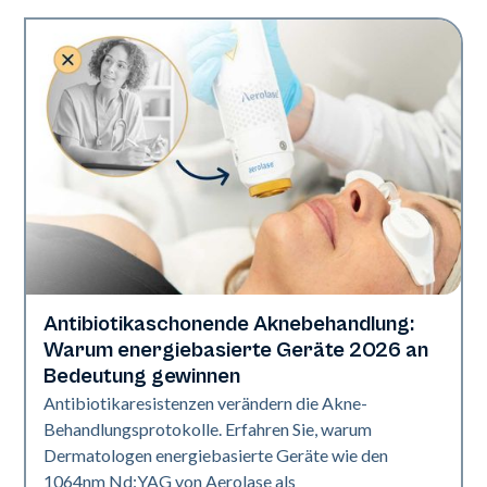
Antibiotikaschonende Aknebehandlung:
Gesundheit der Haut
Warum energiebasierte Geräte 2026 an
Bedeutung gewinnen
Antibiotikaresistenzen verändern die Akne-
Behandlungsprotokolle. Erfahren Sie, warum
Dermatologen energiebasierte Geräte wie den
1064nm Nd:YAG von Aerolase als