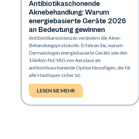
Gesundheit der Haut
Antibiotikaschonende
Aknebehandlung: Warum
energiebasierte Geräte 2026
an Bedeutung gewinnen
Antibiotikaresistenzen verändern die Akne-
Behandlungsprotokolle. Erfahren Sie, warum
Dermatologen energiebasierte Geräte wie den
1064nm Nd:YAG von Aerolase als
antibiotikaschonende Option hinzufügen, die für
alle Hauttypen sicher ist.
LESEN SIE MEHR