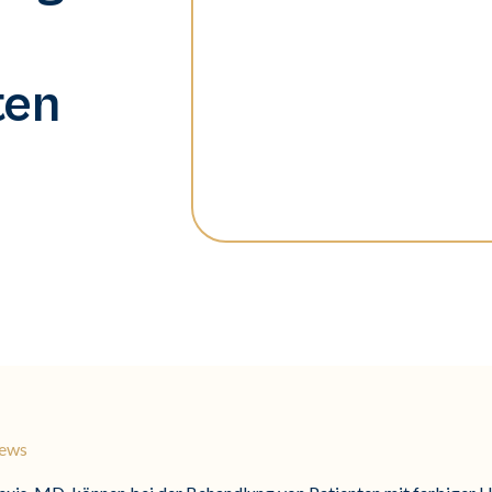
ten
News