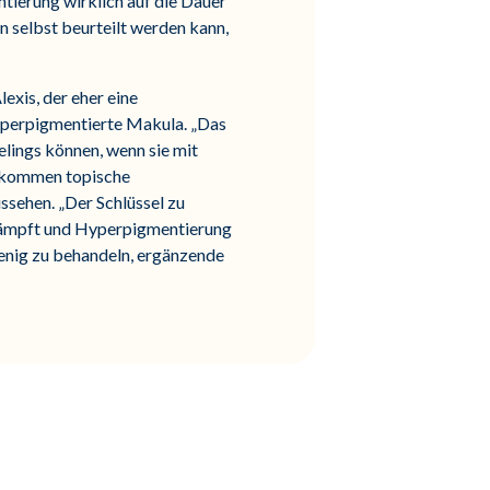
tierung wirklich auf die Dauer
n selbst beurteilt werden kann,
exis, der eher eine
 hyperpigmentierte Makula. „Das
eelings können, wenn sie mit
ft kommen topische
ussehen. „Der Schlüssel zu
ekämpft und Hyperpigmentierung
 wenig zu behandeln, ergänzende