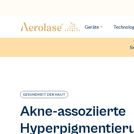
Geräte
Technolog
Si
GESUNDHEIT DER HAUT
Akne-assoziierte
Hyperpigmentier