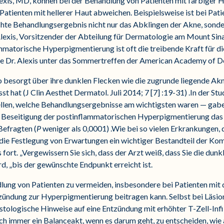
is, MD, können bei der Behandlung von Patienten mit farbiger 
atienten mit hellerer Haut abweichen. Beispielsweise ist bei Pati
te Behandlungsergebnis nicht nur das Abklingen der Akne, sonde
exis, Vorsitzender der Abteilung für Dermatologie am Mount Sinai
mmatorische Hyperpigmentierung ist oft die treibende Kraft für d
te Dr. Alexis unter das Sommertreffen der American Academy of 
besorgt über ihre dunklen Flecken wie die zugrunde liegende Akne“,
sst hat (J Clin Aesthet Dermatol. Juli 2014; 7 [7] :19-31) .In der S
ellen, welche Behandlungsergebnisse am wichtigsten waren — gab
e Beseitigung der postinflammatorischen Hyperpigmentierung das w
Befragten (
P
weniger als 0,0001) .Wie bei so vielen Erkrankungen, d
 die Festlegung von Erwartungen ein wichtiger Bestandteil der 
s fort. „Vergewissern Sie sich, dass der Arzt weiß, dass Sie die du
rd, „bis der gewünschte Endpunkt erreicht ist.
ndlung von Patienten zu vermeiden, insbesondere bei Patienten mit
zündung zur Hyperpigmentierung beitragen kann. Selbst bei Läsion
istologische Hinweise auf eine Entzündung mit erhöhter T-Zell-Infi
edoch immer ein Balanceakt, wenn es darum geht, zu entscheiden, wi