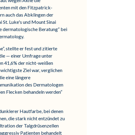
Haut wegen Akne die
enten mit den Fitzpatrick-
rn auch das Abklingen der
 St. Luke's und Mount Sinai
ie dermatologische Beratung“ bei
Dermatology.
 stellte er fest und zitierte
tudie — einer Umfrage unter
en 41,6% der nicht-weißen
ichtigste Ziel war, verglichen
ie eine längere
Kommunikation des Dermatologen
nklen Flecken behandeln werden“
 dunklerer Hautfarbe, bei denen
en, die stark nicht entzündet zu
ltration der Talgdrüsenzellen
e aggressiv Patienten behandelt