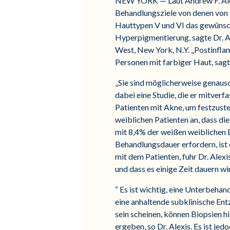
NEW YORK — Laut Andrew F. Alex
Behandlungsziele von denen von P
Hauttypen V und VI das gewünsch
Hyperpigmentierung, sagte Dr. Al
West, New York, N.Y. „Postinfla
Personen mit farbiger Haut, sag
„Sie sind möglicherweise genauso 
dabei eine Studie, die er mitverfa
Patienten mit Akne, um festzust
weiblichen Patienten an, dass di
mit 8,4% der weißen weiblichen 
Behandlungsdauer erfordern, ist
mit dem Patienten, fuhr Dr. Alexi
und dass es einige Zeit dauern wi
“ Es ist wichtig, eine Unterbeha
eine anhaltende subklinische Ent
sein scheinen, können Biopsien h
ergeben, so Dr. Alexis. Es ist j