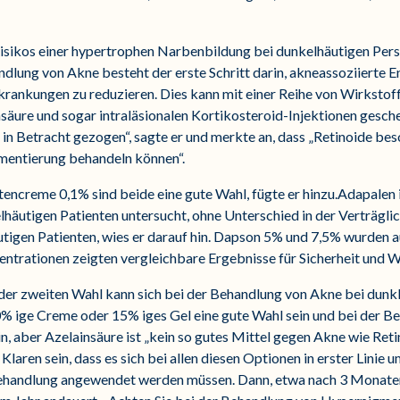
sikos einer hypertrophen Narbenbildung bei dunkelhäutigen Pers
dlung von Akne besteht der erste Schritt darin, akneassoziierte 
rankungen zu reduzieren. Dies kann mit einer Reihe von Wirkstoff
äure und sogar intraläsionalen Kortikosteroid-Injektionen gescheh
n Betracht gezogen“, sagte er und merkte an, dass „Retinoide beso
entierung behandeln können“.
encreme 0,1% sind beide eine gute Wahl, fügte er hinzu.Adapalen 
äutigen Patienten untersucht, ohne Unterschied in der Verträglic
utigen Patienten, wies er darauf hin. Dapson 5% und 7,5% wurden a
entrationen zeigten vergleichbare Ergebnisse für Sicherheit und 
r zweiten Wahl kann sich bei der Behandlung von Akne bei dunk
20% ige Creme oder 15% iges Gel eine gute Wahl sein und bei der 
, aber Azelainsäure ist „kein so gutes Mittel gegen Akne wie Retino
 Klaren sein, dass es sich bei allen diesen Optionen in erster Lini
Behandlung angewendet werden müssen. Dann, etwa nach 3 Monate