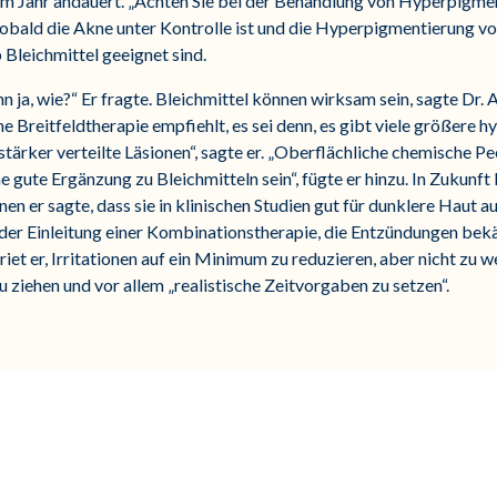
em Jahr andauert. „Achten Sie bei der Behandlung von Hyperpigmen
 Sobald die Akne unter Kontrolle ist und die Hyperpigmentierung vo
Bleichmittel geeignet sind.
 ja, wie?“ Er fragte. Bleichmittel können wirksam sein, sagte Dr. Al
ne Breitfeldtherapie empfiehlt, es sei denn, es gibt viele größere
 stärker verteilte Läsionen“, sagte er. „Oberflächliche chemische P
 gute Ergänzung zu Bleichmitteln sein“, fügte er hinzu. In Zukun
en er sagte, dass sie in klinischen Studien gut für dunklere Haut a
n der Einleitung einer Kombinationstherapie, die Entzündungen b
n riet er, Irritationen auf ein Minimum zu reduzieren, aber nicht zu
 ziehen und vor allem „realistische Zeitvorgaben zu setzen“.