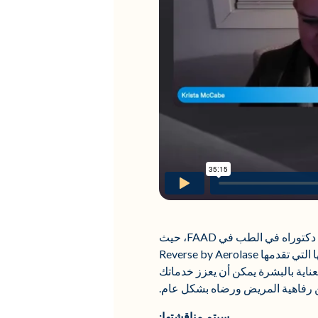
انضم إلينا في ندوة حصرية عبر الإنترنت تستضيفها طبيبة الأمراض الجلدية الشهيرة Chesahna Kindred، دكتوراه في الطب في FAAD، حيث
تناقش البروتوكول المبتكر Reverse by Aerolase. ستقوم الدكتورة كيندريد بمراجعة الفعالية التي لا مثيل لها التي تقدمها Reverse by Aerolase
عناية بالبشرة يمكن أن يعزز خدماتك
رفاهية المريض ورضاه بشكل عام.
سيتم مناقشتها: