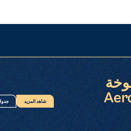
وخة
Aerolase
شاهد المزيد
جدول