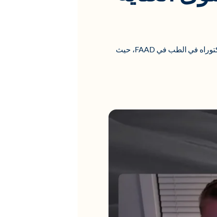
انضم إلينا في ندوة حصرية عبر الإنترنت تستضيفها طبيبة الأمراض الجلدية الشهيرة Chesahna Kindred، دكتوراه في الطب في FAAD، حيث