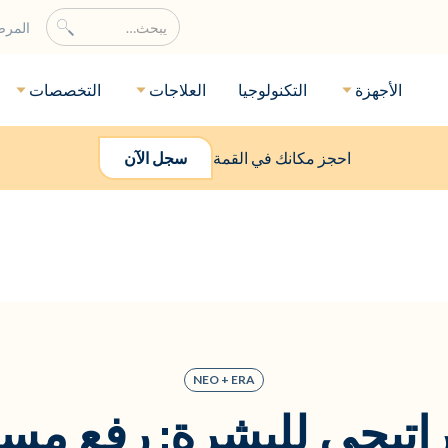
المر
الأجهزة
التكنولوجيا
العلاجات
التخصصات
احجز مكانك في القمة
سجل الآن
NEO + ERA
اتيجي للبشرة: رفع مست