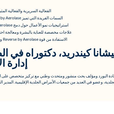
الفعالية السريرية والفعالية المثب
السمات الفريدة التي تميز Reverse by Aerolase عن الأجهزة الأخرى
استراتيجيات نمو الأعمال حول دمج Reverse by Aerolase في ممارستك
علاجات مخصصة للعناية بالبشرة ومعالجة احت
الاستفادة من قوة Reverse by Aerolase والقضاء على الأمراض الجلدية
شانا كيندريد، دكتوراه في ا
إدارة الأ
ة البورد ومؤلف بحث منشور ومتحدث وطني مع تركيز متخصص على البش
لدية، وعضو في العديد من جمعيات الأمراض الجلدية الإقليمية. المدير ا