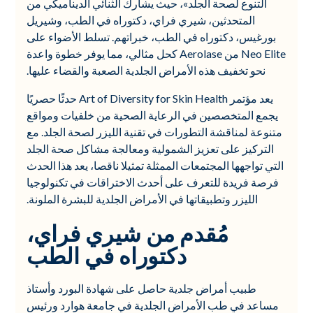
التنوع لصحة الجلد»، حيث يشارك الثنائي الديناميكي من
المتحدثين، شيري فراي، دكتوراه في الطب، وشيريل
بورغيس، دكتوراه في الطب، خبراتهم. تسلط الأضواء على
Neo Elite من Aerolase كحل مثالي، مما يوفر خطوة واعدة
نحو تخفيف هذه الأمراض الجلدية الصعبة والقضاء عليها.
يعد مؤتمر Art of Diversity for Skin Health حدثًا حصريًا
يجمع المتخصصين في الرعاية الصحية من خلفيات ومواقع
متنوعة لمناقشة التطورات في تقنية الليزر لصحة الجلد. مع
التركيز على تعزيز الشمولية ومعالجة مشاكل صحة الجلد
التي تواجهها المجتمعات الممثلة تمثيلا ناقصا، يعد هذا الحدث
فرصة فريدة للتعرف على أحدث الاختراقات في تكنولوجيا
الليزر وتطبيقاتها في الأمراض الجلدية للبشرة الملونة.
مُقدم من شيري فراي،
دكتوراه في الطب
طبيب أمراض جلدية حاصل على شهادة البورد وأستاذ
مساعد في طب الأمراض الجلدية في جامعة هوارد ورئيس