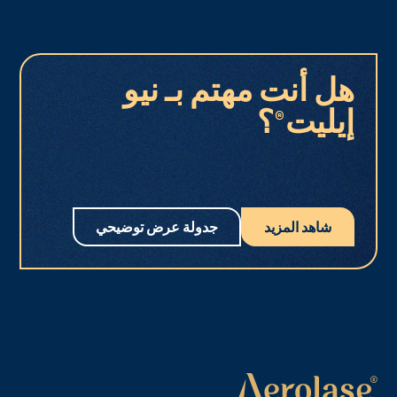
هل أنت مهتم بـ نيو
إيليت®؟
شاهد المزيد
جدولة عرض توضيحي