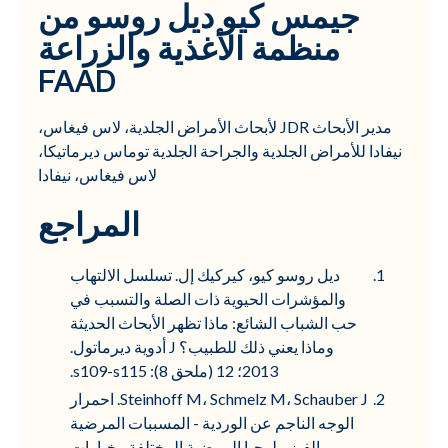
جيمس كيو ديل روسو من
منظمة الأغذية والزراعة
FAAD
مدير الأبحاث JDR لأبحاث الأمراض الجلدية، لاس فيغاس،
نيفادا للأمراض الجلدية والجراحة الجلدية توماس ديرماتيكا،
لاس فيغاس، نيفادا
المراجع
ديل روسو كيو، كيركيك إل. تسلسل الالتهاب
والمؤشرات الحيوية ذات الصلة والتسبب في
حب الشباب الشائع: ماذا تظهر الأبحاث الحديثة
وماذا يعني ذلك للطبيب؟ J أدوية ديرماتول.
2013؛ 12 (ملحق 8): s109-s115.
Steinhoff M، Schmelz M، Schauber J. احمرار
الوجه الناجم عن الوردية - المسببات المرضية
والفيزيولوجيا المرضية المختلفة وخيارات