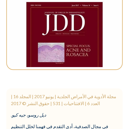
مجلة الأدوية في الأمراض الجلدية | يونيو 2017 | المجلد 16 |
العدد 6 | الافتتاحيات | 531 | حقوق النشر © 2017
ديل روسو، جيه كيو.
في مجال الصدفية، أدى التقدم في فهمنا لخلل التنظيم