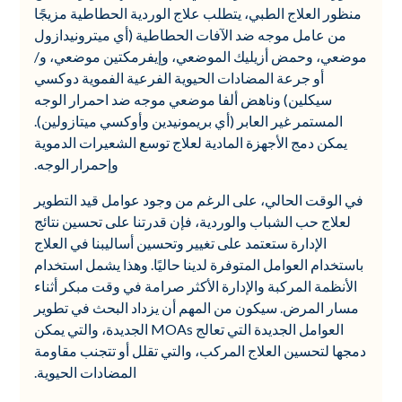
منظور العلاج الطبي، يتطلب علاج الوردية الحطاطية مزيجًا
من عامل موجه ضد الآفات الحطاطية (أي ميترونيدازول
موضعي، وحمض أزيليك الموضعي، وإيفرمكتين موضعي، و/
أو جرعة المضادات الحيوية الفرعية الفموية دوكسي
سيكلين) وناهض ألفا موضعي موجه ضد احمرار الوجه
المستمر غير العابر (أي بريمونيدين وأوكسي ميتازولين).
يمكن دمج الأجهزة المادية لعلاج توسع الشعيرات الدموية
وإحمرار الوجه.
في الوقت الحالي، على الرغم من وجود عوامل قيد التطوير
لعلاج حب الشباب والوردية، فإن قدرتنا على تحسين نتائج
الإدارة ستعتمد على تغيير وتحسين أساليبنا في العلاج
باستخدام العوامل المتوفرة لدينا حاليًا. وهذا يشمل استخدام
الأنظمة المركبة والإدارة الأكثر صرامة في وقت مبكر أثناء
مسار المرض. سيكون من المهم أن يزداد البحث في تطوير
العوامل الجديدة التي تعالج MOAs الجديدة، والتي يمكن
دمجها لتحسين العلاج المركب، والتي تقلل أو تتجنب مقاومة
المضادات الحيوية.