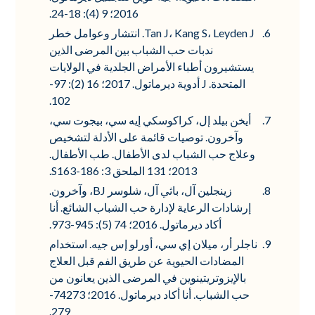
2016؛ 9 (4): 18-24.
Tan J، Kang S، Leyden J. انتشار وعوامل خطر
ندبات حب الشباب بين المرضى الذين
يستشيرون أطباء الأمراض الجلدية في الولايات
المتحدة. J أدوية ديرماتول. 2017؛ 16 (2): 97-
102.
أيخن بيلد إل، كراكوسكي إيه سي، بيجوت سي،
وآخرون. توصيات قائمة على الأدلة لتشخيص
وعلاج حب الشباب لدى الأطفال. طب الأطفال.
2013؛ 131 الملحق 3: S163-186.
زينجلين آل، باثي آل، شلوسر BJ، وآخرون.
إرشادات الرعاية لإدارة حب الشباب الشائع. أنا
أكاد ديرماتول. 2016؛ 74 (5): 945-973.
ناجلر أر، ميلان إي سي، أورلو إس جيه. استخدام
المضادات الحيوية عن طريق الفم قبل العلاج
بالإيزوتريتينوين في المرضى الذين يعانون من
حب الشباب. أنا أكاد ديرماتول. 2016؛ 74273-
279.