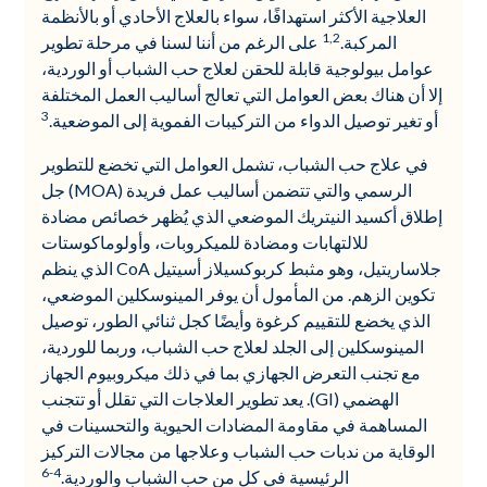
العلاجية الأكثر استهدافًا، سواء بالعلاج الأحادي أو بالأنظمة
1,2
المركبة.
على الرغم من أننا لسنا في مرحلة تطوير
عوامل بيولوجية قابلة للحقن لعلاج حب الشباب أو الوردية،
إلا أن هناك بعض العوامل التي تعالج أساليب العمل المختلفة
3
أو تغير توصيل الدواء من التركيبات الفموية إلى الموضعية.
في علاج حب الشباب، تشمل العوامل التي تخضع للتطوير
الرسمي والتي تتضمن أساليب عمل فريدة (MOA) جل
إطلاق أكسيد النيتريك الموضعي الذي يُظهر خصائص مضادة
للالتهابات ومضادة للميكروبات، وأولوماكوستات
جلاساريتيل، وهو مثبط كربوكسيلاز أسيتيل CoA الذي ينظم
تكوين الزهم. من المأمول أن يوفر المينوسكلين الموضعي،
الذي يخضع للتقييم كرغوة وأيضًا كجل ثنائي الطور، توصيل
المينوسكلين إلى الجلد لعلاج حب الشباب، وربما للوردية،
مع تجنب التعرض الجهازي بما في ذلك ميكروبيوم الجهاز
الهضمي (GI). يعد تطوير العلاجات التي تقلل أو تتجنب
المساهمة في مقاومة المضادات الحيوية والتحسينات في
الوقاية من ندبات حب الشباب وعلاجها من مجالات التركيز
4-6
الرئيسية في كل من حب الشباب والوردية.