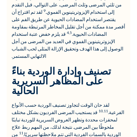
من ثلثي المرضى وثلث المرضى، على التوالي، قبل التقدم
9
إلى استخدام الإيزوتريتينوين الفموي.
لقد تم اقتراح أن
يقتصر استخدام المضادات الحيوية عن طريق الفم على
أقصر مدة ممكنة من أجل تقليل المخاطر المرتبطة بمقاومة
4,5
المضادات الحيوية.
قد يلزم خفض عتبة استخدام
الإيزوتريتينوين الفموي في العديد من المرضى من أجل
الوصول إلى هذا الهدف وتحقيق الإزالة المثلى لحب الشباب
الالتهابي المستمر.
تصنيف وإدارة الوردية بناءً
على المظاهر السريرية
الحالية
لقد حان الوقت لتجاوز تصنيف الوردية حسب الأنواع
10,11
الفرعية.
قد يستجيب المرضى الفرديون بشكل مختلف
لمحفزات محددة وتظهر العروض السريرية للوردية تباينًا
ملحوظًا بين المرضى. نتيجة لذلك، من المهم ربط علاج
11
الوردية بالسمات الفردية التي تتم ملاحظتها سريريًا.
من