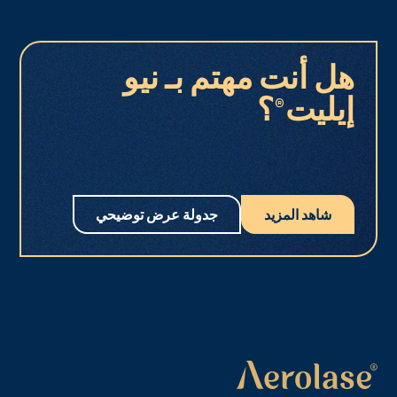
هل أنت مهتم بـ نيو
إيليت®؟
شاهد المزيد
جدولة عرض توضيحي