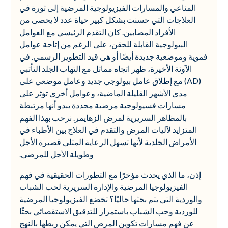
المناعي والمسارات الفيزيولوجية المرضية إلى ثورة في
العلاجات التي حسنت بشكل كبير حياة عدد لا يحصى من
الأفراد المصابين. كان التقدم الرئيسي مع العوامل
البيولوجية القابلة للحقن، على الرغم من إتاحة عوامل
فموية وموضعية جديدة أيضًا أو هي قيد التطوير الرسمي. في
الآونة الأخيرة، ظهر اتجاه مماثل مع التهاب الجلد التأتبي
(AD) مع إطلاق عامل بيولوجي جديد وعامل موضعي على
مدى الأشهر القليلة الماضية، وعوامل أخرى تؤثر على
مسارات فسيولوجية مرضية محددة يبدو أنها مرتبطة
بالمظاهر السريرية لمرض الزهايمر. نرحب بهذا الفهم
المتزايد لآليات المرض والتقدم في العلاج بين الأطباء في
الأمراض الجلدية لأنها تسهل الرعاية المثلى قصيرة الأجل
وطويلة الأجل للمرضى.
إذن، ما الذي يحدث مؤخرًا مع التطورات الحقيقية في فهم
الفيزيولوجيا المرضية والإدارة السريرية لحب الشباب
والوردية التي يتم بحثها حاليًا؟ تخضع الفيزيولوجيا المرضية
للوردية وحب الشباب باستمرار للتدقيق الاستقصائي بحثًا
عن فهم مسارات تكوين المرض التي يمكن ربطها بالنهج