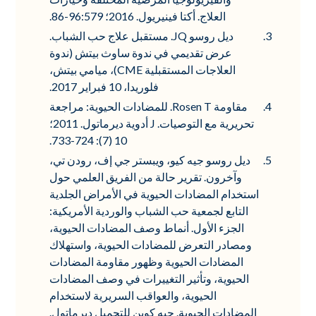
العلاج. أكتا فينيريول. 2016؛ 96:579-86.
ديل روسو JQ. مستقبل علاج حب الشباب.
عرض تقديمي في ندوة ساوث بيتش (ندوة
العلاجات المستقبلية CME)، ميامي بيتش،
فلوريدا، 10 فبراير 2017.
مقاومة Rosen T. للمضادات الحيوية: مراجعة
تحريرية مع التوصيات. J أدوية ديرماتول. 2011؛
10 (7): 724-733.
ديل روسو جيه كيو، ويبستر جي إف، رودن تي،
وآخرون. تقرير حالة من الفريق العلمي حول
استخدام المضادات الحيوية في الأمراض الجلدية
التابع لجمعية حب الشباب والوردية الأمريكية:
الجزء الأول. أنماط وصف المضادات الحيوية،
ومصادر التعرض للمضادات الحيوية، واستهلاك
المضادات الحيوية وظهور مقاومة المضادات
الحيوية، وتأثير التغييرات في وصف المضادات
الحيوية، والعواقب السريرية لاستخدام
المضادات الحيوية. جيه كوين للتجميل ديرماتول.