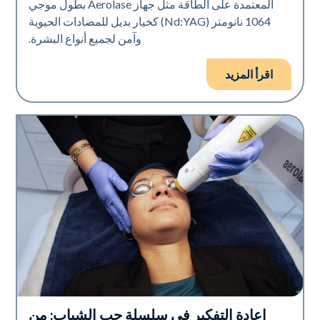
المعتمدة على الطاقة مثل جهاز Aerolase بطول موجي
1064 نانومتر (Nd:YAG) كخيار بديل للمضادات الحيوية
وآمن لجميع أنواع البشرة.
اقرأ المزيد
إعادة التفكير في سلسلة حب الشباب: من
صحة الجلد