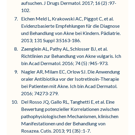
aufsuchen. J Drugs Dermatol. 2017; 16 (2) :97-
102.
Eichen Meld L, Krakowski AC, Piggot C, et al.
Evidenzbasierte Empfehlungen für die Diagnose
und Behandlung von Akne bei Kindern. Pädiatrie.
2013; 131 Suppl 3:S163-186.
Zaenglein AL, Pathy AL, Schlosser BJ, et al.
Richtlinien zur Behandlung von Akne vulgaris. Ich
bin Acad Dermatol. 2016; 74 (5) :945-973.
Nagler AR, Milam EC, Orlow SJ. Die Anwendung
oraler Antibiotika vor der Isotretinoin-Therapie
bei Patienten mit Akne. Ich bin Acad Dermatol.
2016; 74273-279.
Del Rosso JQ, Gallo RL, Tanghetti E, et al. Eine
Bewertung potenzieller Korrelationen zwischen
pathophysiologischen Mechanismen, klinischen
Manifestationen und der Behandlung von
Rosazea. Cutis. 2013; 91 (3S) :1-7.