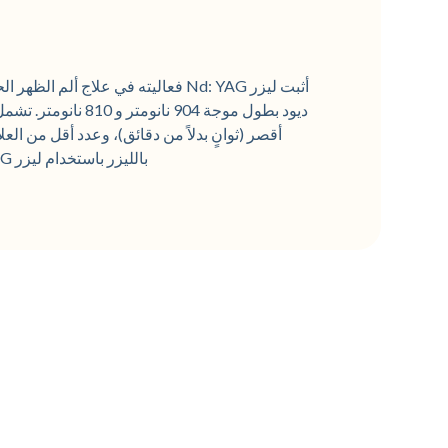
أثبت ليزر Nd: YAG فعاليته في علاج أ
أقصر (ثوانٍ بدلاً من دقائق)، وعدد أقل من العل
بالليزر باستخدام ليزر Nd: YAG كعلاج قياسي ذهبي لمتلازمة آلام أسفل الظهر الحادة.