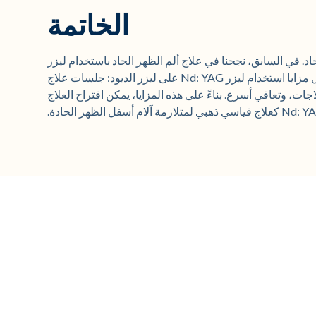
الخاتمة
لم الظهر الحاد. في السابق، نجحنا في علاج ألم الظهر الحاد باستخدام ليزر
ديود بطول موجة 904 نانومتر و 810 نانومتر. تشمل مزايا استخدام ليزر Nd: YAG على ليزر الديود: جلسات علاج
اجات، وتعافي أسرع. بناءً على هذه المزايا، يمكن اقتراح العلاج