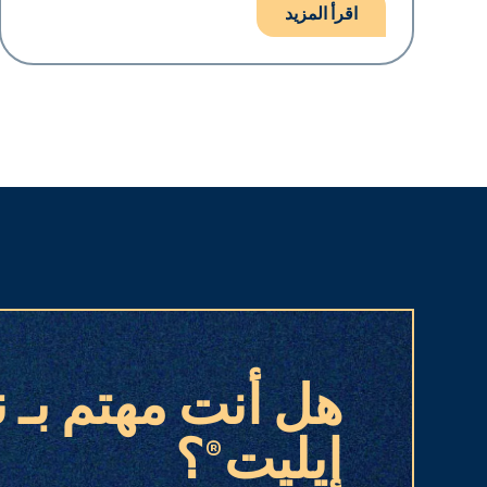
اقرأ المزيد
هل أنت مهتم بـ ن
إيليت®؟