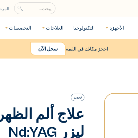
المر
الأجهزة
التكنولوجيا
العلاجات
التخصصات
احجز مكانك في القمة
سجل الآن
تجديد
علاج ألم الظهر
ليزر Nd:YAG