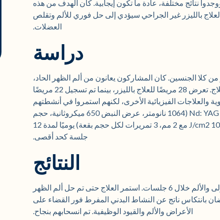
ووجدوا نتائج مختلفة، عادة ما تكون إيجابية. كان الهدف من هذه
 بالعلاج بالليزر غير الجراحي سيؤدي إلى حل فوري للألم وتقلص
العضلات.
دراسة
 منتصف العمر من كلا الجنسين. كان المشاركون يعانون من ألم الظهر الحاد،
والذي حدث في غضون 1 إلى 7 أيام قبل العلاج. تعرض 28 مريضًا للعلاج بالليزر، بينما تم تسجيل 22 مريضًا
ة والعلاجات الفيزيائية الأخرى، لكنهم استمروا في أنشطتهم
اليومية. تم استخدام ليزر Nd: YAG (Aerolase® Neo®) (1064 نانومتر، عرض النبض 650 ميكروثانية، حجم
البقعة 6 مم و2 مم، طاقة 35 J/cm2 مع 6 مم و 105 J/cm2 مع 2 مم، 3 تمريرات لكل حجم بقعة) يوميًا لمدة 12
جلسة كحد أقصى.
النتائج
اختفى تقلص العضلات خلال الجلسات الثلاث الأولى والألم خلال 6 جلسات. استمر العلاج حتى تم حل ألم الظهر
ن بانتكاس ناتج عن النشاط البدني المفرط فور القضاء على
الأعراض والألم والقيود الوظيفية. تم انسحابهم بنجاح.