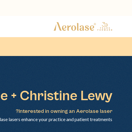
e + Christine Lewy
Interested in owning an Aerolase laser?
lase lasers enhance your practice and patient treatments.