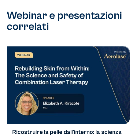
Webinar e presentazioni
correlati
Ricostruire la pelle dall'interno: la scienza
Neo + Era