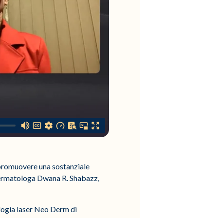
e promuovere una sostanziale
a dermatologa Dwana R. Shabazz,
ologia laser Neo Derm di