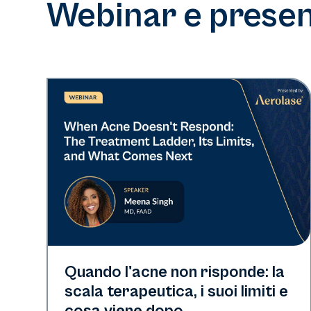
Webinar e present
Neo Elite
Quando l'acne non risponde: la
scala terapeutica, i suoi limiti e
cosa viene dopo