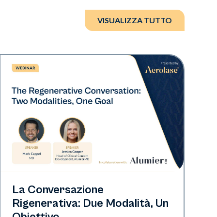
VISUALIZZA TUTTO
Neo Elite
La Conversazione
Rigenerativa: Due Modalità, Un
Obiettivo