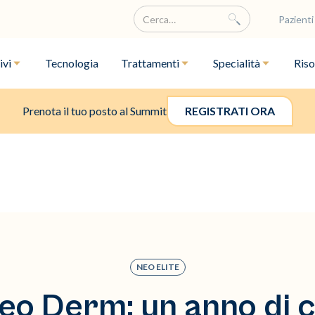
Pazienti
ivi
Tecnologia
Trattamenti
Specialità
Riso
Prenota il tuo posto al Summit
REGISTRATI ORA
NEO ELITE
Neo Derm: un anno di c