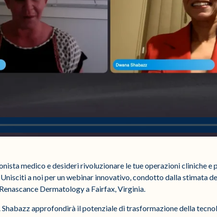
onista medico e desideri rivoluzionare le tue operazioni cliniche 
o? Unisciti a noi per un webinar innovativo, condotto dalla stimat
 Renascance Dermatology a Fairfax, Virginia.
r. Shabazz approfondirà il potenziale di trasformazione della tecn