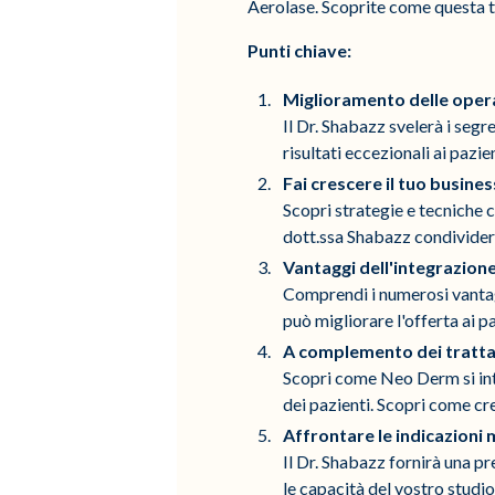
Aerolase. Scoprite come questa te
Punti chiave:
Miglioramento delle opera
Il Dr. Shabazz svelerà i segr
risultati eccezionali ai pazien
Fai crescere il tuo busines
Scopri strategie e tecniche 
dott.ssa Shabazz condividerà
Vantaggi dell'integrazione
Comprendi i numerosi vantagg
può migliorare l'offerta ai p
A complemento dei trattame
Scopri come Neo Derm si inte
dei pazienti. Scopri come cr
Affrontare le indicazioni 
Il Dr. Shabazz fornirà una 
le capacità del vostro studio 