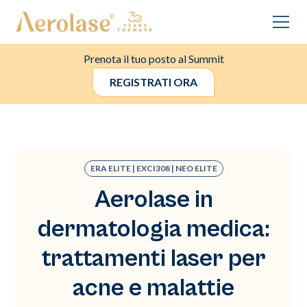
Prenota il tuo posto al Summit
REGISTRATI ORA
ERA ELITE | EXCI308 | NEO ELITE
Aerolase in
dermatologia medica:
trattamenti laser per
acne e malattie