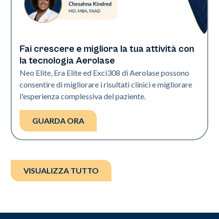
Fai crescere e migliora la tua attività con
Era Elite | Exci308 | Neo Elite
la tecnologia Aerolase
Neo Elite, Era Elite ed Exci308 di Aerolase possono
consentire di migliorare i risultati clinici e migliorare
l'esperienza complessiva del paziente.
GUARDA ORA
VISUALIZZA TUTTO