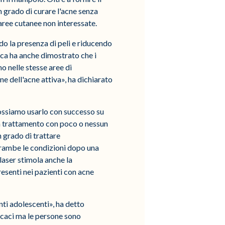
in grado di curare l'acne senza
n aree cutanee non interessate.
ndo la presenza di peli e riducendo
nica ha anche dimostrato che i
o nelle stesse aree di
ne dell'acne attiva», ha dichiarato
possiamo usarlo con successo su
un trattamento con poco o nessun
 grado di trattare
trambe le condizioni dopo una
 laser stimola anche la
esenti nei pazienti con acne
nti adolescenti», ha detto
icaci ma le persone sono