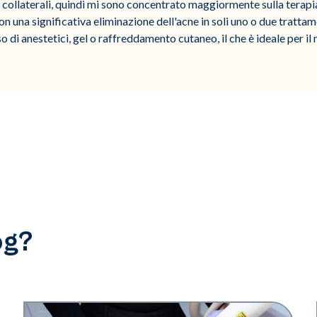
 collaterali, quindi mi sono concentrato maggiormente sulla terapia 
con una significativa eliminazione dell'acne in soli uno o due trattam
o di anestetici, gel o raffreddamento cutaneo, il che è ideale per il 
og?