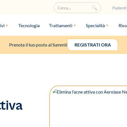
Pazienti
ivi
Tecnologia
Trattamenti
Specialità
Riso
Prenota il tuo posto al Summit
REGISTRATI ORA
ttiva