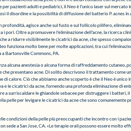
 per pazienti adulti e pediatrici, il Neo è l'unico laser sul mercato 
osì il disordine e la possibilità di diffusione del batterio P. acnes i
n profondità, agisce anche sul fusto e sul follicolo pilifero, elimina
ca i pori. Oltre a promuovere l'eliminazione dell'acne, la ricerca cli
che a ridurre visibilmente le cicatrici da acne, che spesso compaion
Neo funziona molto bene per molte applicazioni, tra cui l'eliminazio
a a Bartonsville Commons, PA.
 senza alcuna anestesia o alcuna forma di raffreddamento cutaneo, 
ore che presentano acne. Di solito descrivono il trattamento come 
e di calore. Ciò che abbiamo anche scoperto è che il Neo è unico in
 e le cicatrici da acne, fornendo una profonda eliminazione di en
tre a surriscaldare le ghiandole sebacee per distruggere i batteri, il
la pelle per levigare le cicatrici da acne che sono comunemente pr
elle condizioni della pelle più preoccupanti che incontro con i pazie
 sede a San Jose, CA. «Le terapie orali possono essere molto eff