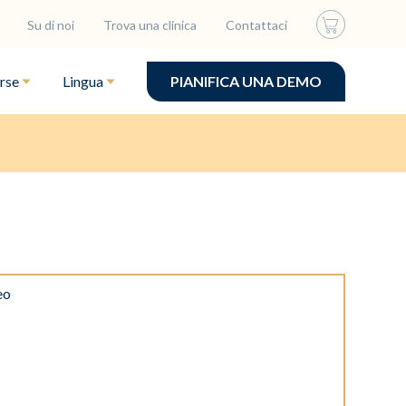
Su di noi
Trova una clinica
Contattaci
rse
Lingua
PIANIFICA UNA DEMO