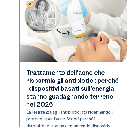
Salute della pelle
Trattamento dell'acne che
risparmia gli antibiotici: perché
i dispositivi basati sull'energia
stanno guadagnando terreno
nel 2026
La resistenza agli antibiotici sta ridefinendo i
protocolli per l'acne. Scopri perché i
dermatologi stanno aggiungendo dispositivi