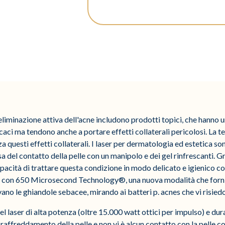
eliminazione attiva dell'acne includono prodotti topici, che hanno un
aci ma tendono anche a portare effetti collaterali pericolosi. La te
a questi effetti collaterali. I laser per dermatologia ed estetica so
ausa del contatto della pelle con un manipolo e dei gel rinfrescanti. 
apacità di trattare questa condizione in modo delicato e igienico con 
G con 650 Microsecond Technology®, una nuova modalità che forni
ano le ghiandole sebacee, mirando ai batteri p. acnes che vi risied
l laser di alta potenza (oltre 15.000 watt ottici per impulso) e dur
raffreddamento della pelle e non vi è alcun contatto con la pelle con