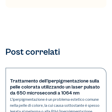
Post correlati
Trattamento dell'iperpigmentazione sulla
Pelle di colore
pelle colorata utilizzando un laser pulsato
da 650 microsecondi a 1064 nm
L'iperpigmentazione è un problema estetico comune
nella pelle di colore, la cui causa sottostante è spesso
legata al melasma o alla PIH (iperpigmentazione