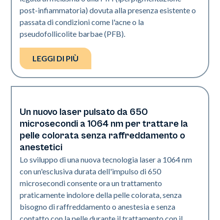
post-infiammatoria) dovuta alla presenza esistente o
passata di condizioni come l'acne o la
pseudofollicolite barbae (PFB).
LEGGI DI PIÙ
Un nuovo laser pulsato da 650
Pelle di colore
microsecondi a 1064 nm per trattare la
pelle colorata senza raffreddamento o
anestetici
Lo sviluppo di una nuova tecnologia laser a 1064 nm
con un'esclusiva durata dell'impulso di 650
microsecondi consente ora un trattamento
praticamente indolore della pelle colorata, senza
bisogno di raffreddamento o anestesia e senza
contatto con la pelle durante il trattamento con il