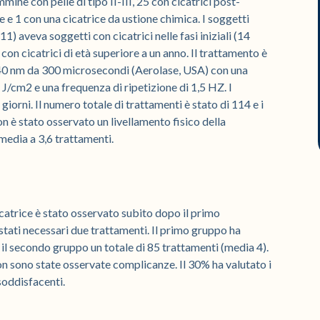
ine con pelle di tipo II-III, 25 con cicatrici post-
 e 1 con una cicatrice da ustione chimica. I soggetti
11) aveva soggetti con cicatrici nelle fasi iniziali (14
con cicatrici di età superiore a un anno. Il trattamento è
940 nm da 300 microsecondi (Aerolase, USA) con una
 J/cm2 e una frequenza di ripetizione di 1,5 HZ. I
 giorni. Il numero totale di trattamenti è stato di 114 e i
n è stato osservato un livellamento fisico della
media a 3,6 trattamenti.
icatrice è stato osservato subito dopo il primo
ati necessari due trattamenti. Il primo gruppo ha
 il secondo gruppo un totale di 85 trattamenti (media 4).
on sono state osservate complicanze. Il 30% ha valutato i
 soddisfacenti.