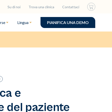
Su di noi
Trova una clinica
Contattaci
rse
Lingua
PIANIFICA UNA DEMO
E
ica e
e del paziente