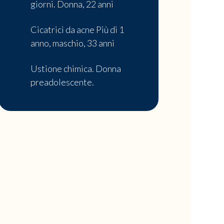
giorni. Donna, 22 anni
Cicatrici da acne Più di 1
anno, maschio, 33 anni
Ustione chimica. Donna
preadolescente.