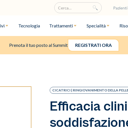
Pazienti
ivi
Tecnologia
Trattamenti
Specialità
Riso
Prenota il tuo posto al Summit
REGISTRATI ORA
CICATRICI | RINGIOVANIMENTO DELLA PELL
Efficacia clin
soddisfazion