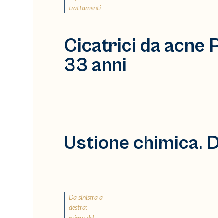
trattamenti.
Cicatrici da acne P
33 anni
Ustione chimica. 
Da sinistra a
destra:
prima del